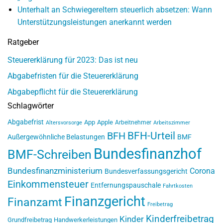
Unterhalt an Schwiegereltern steuerlich absetzen: Wann
Unterstützungsleistungen anerkannt werden
Ratgeber
Steuererklärung für 2023: Das ist neu
Abgabefristen für die Steuererklärung
Abgabepflicht für die Steuererklärung
Schlagwörter
Abgabefrist
App
Apple
Arbeitnehmer
Altersvorsorge
Arbeitszimmer
BFH-Urteil
BFH
Außergewöhnliche Belastungen
BMF
Bundesfinanzhof
BMF-Schreiben
Bundesfinanzministerium
Corona
Bundesverfassungsgericht
Einkommensteuer
Entfernungspauschale
Fahrtkosten
Finanzgericht
Finanzamt
Freibetrag
Kinderfreibetrag
Kinder
Grundfreibetrag
Handwerkerleistungen