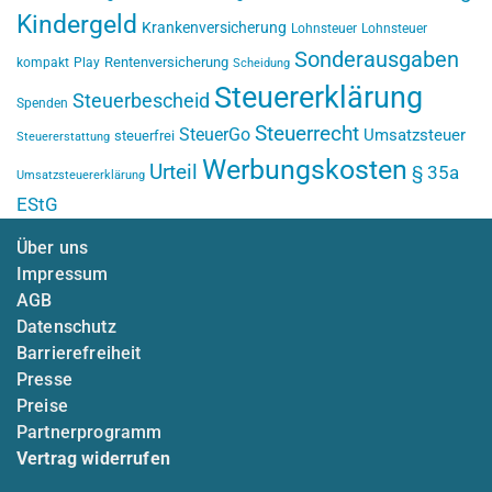
Kindergeld
Krankenversicherung
Lohnsteuer
Lohnsteuer
Sonderausgaben
Rentenversicherung
kompakt
Play
Scheidung
Steuererklärung
Steuerbescheid
Spenden
Steuerrecht
SteuerGo
Umsatzsteuer
steuerfrei
Steuererstattung
Werbungskosten
Urteil
§ 35a
Umsatzsteuererklärung
EStG
Über uns
Impressum
AGB
Datenschutz
Barrierefreiheit
Presse
Preise
Partnerprogramm
Vertrag widerrufen