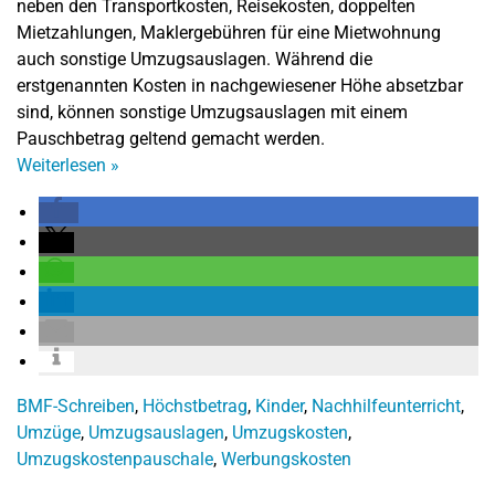
neben den Transportkosten, Reisekosten, doppelten
Mietzahlungen, Maklergebühren für eine Mietwohnung
auch sonstige Umzugsauslagen. Während die
erstgenannten Kosten in nachgewiesener Höhe absetzbar
sind, können sonstige Umzugsauslagen mit einem
Pauschbetrag geltend gemacht werden.
Weiterlesen
»
BMF-Schreiben
,
Höchstbetrag
,
Kinder
,
Nachhilfeunterricht
,
Umzüge
,
Umzugsauslagen
,
Umzugskosten
,
Umzugskostenpauschale
,
Werbungskosten