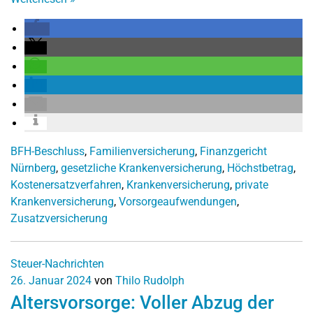
BFH-Beschluss
,
Familienversicherung
,
Finanzgericht
Nürnberg
,
gesetzliche Krankenversicherung
,
Höchstbetrag
,
Kostenersatzverfahren
,
Krankenversicherung
,
private
Krankenversicherung
,
Vorsorgeaufwendungen
,
Zusatzversicherung
Steuer-Nachrichten
26. Januar 2024
von
Thilo Rudolph
Altersvorsorge: Voller Abzug der