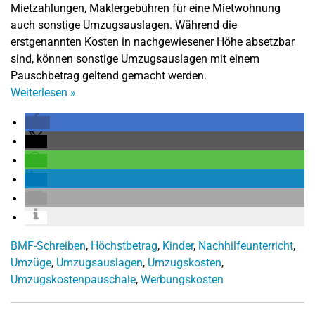
Mietzahlungen, Maklergebühren für eine Mietwohnung
auch sonstige Umzugsauslagen. Während die
erstgenannten Kosten in nachgewiesener Höhe absetzbar
sind, können sonstige Umzugsauslagen mit einem
Pauschbetrag geltend gemacht werden.
Weiterlesen
»
BMF-Schreiben
,
Höchstbetrag
,
Kinder
,
Nachhilfeunterricht
,
Umzüge
,
Umzugsauslagen
,
Umzugskosten
,
Umzugskostenpauschale
,
Werbungskosten