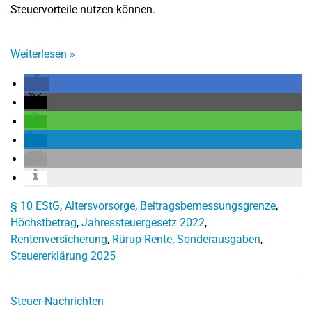
Steuervorteile nutzen können.
Weiterlesen
»
§ 10 EStG
,
Altersvorsorge
,
Beitragsbemessungsgrenze
,
Höchstbetrag
,
Jahressteuergesetz 2022
,
Rentenversicherung
,
Rürup-Rente
,
Sonderausgaben
,
Steuererklärung 2025
Steuer-Nachrichten