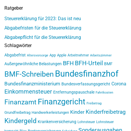
Ratgeber
Steuererklärung für 2023: Das ist neu
Abgabefristen für die Steuererklärung
Abgabepflicht für die Steuererklärung
Schlagwörter
Abgabefrist
App
Apple
Arbeitnehmer
Altersvorsorge
Arbeitszimmer
BFH-Urteil
BFH
Außergewöhnliche Belastungen
BMF
Bundesfinanzhof
BMF-Schreiben
Bundesfinanzministerium
Corona
Bundesverfassungsgericht
Einkommensteuer
Entfernungspauschale
Fahrtkosten
Finanzgericht
Finanzamt
Freibetrag
Kinderfreibetrag
Kinder
Grundfreibetrag
Handwerkerleistungen
Kindergeld
Krankenversicherung
Lohnsteuer
Lohnsteuer
Sonderausgaben
Rentenversicherung
kompakt
Play