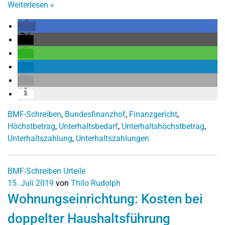
Weiterlesen
»
BMF-Schreiben
,
Bundesfinanzhof
,
Finanzgericht
,
Höchstbetrag
,
Unterhaltsbedarf
,
Unterhaltshöchstbetrag
,
Unterhaltszahlung
,
Unterhaltszahlungen
BMF-Schreiben
Urteile
15. Juli 2019
von
Thilo Rudolph
Wohnungseinrichtung: Kosten bei
doppelter Haushaltsführung