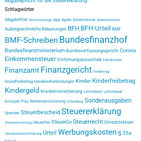
Abgabepflicht für die Steuererklärung
Schlagwörter
Abgabefrist
App
Apple
Arbeitnehmer
Altersvorsorge
Arbeitszimmer
BFH-Urteil
BFH
Außergewöhnliche Belastungen
BMF
Bundesfinanzhof
BMF-Schreiben
Bundesfinanzministerium
Corona
Bundesverfassungsgericht
Einkommensteuer
Entfernungspauschale
Fahrtkosten
Finanzgericht
Finanzamt
Freibetrag
Kinderfreibetrag
Kinder
Grundfreibetrag
Handwerkerleistungen
Kindergeld
Krankenversicherung
Lohnsteuer
Lohnsteuer
Sonderausgaben
Rentenversicherung
kompakt
Play
Scheidung
Steuererklärung
Steuerbescheid
Spenden
Steuerrecht
SteuerGo
Umsatzsteuer
steuerfrei
Steuererstattung
Werbungskosten
Urteil
§ 35a
Umsatzsteuererklärung