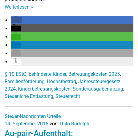
Weiterlesen
»
§ 10 EStG
,
behinderte Kinder
,
Betreuungskosten 2025
,
Familienförderung
,
Höchstbetrag
,
Jahressteuergesetz
2024
,
Kinderbetreuungskosten
,
Sonderausgabenabzug
,
Steuerliche Entlastung
,
Steuerrecht
Steuer-Nachrichten
Urteile
14. September 2016
von
Thilo Rudolph
Au-pair-Aufenthalt: