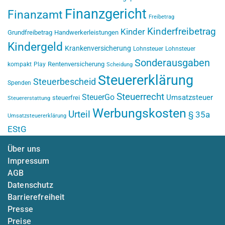
Finanzgericht
Finanzamt
Freibetrag
Kinderfreibetrag
Kinder
Grundfreibetrag
Handwerkerleistungen
Kindergeld
Krankenversicherung
Lohnsteuer
Lohnsteuer
Sonderausgaben
Rentenversicherung
kompakt
Play
Scheidung
Steuererklärung
Steuerbescheid
Spenden
Steuerrecht
SteuerGo
Umsatzsteuer
steuerfrei
Steuererstattung
Werbungskosten
Urteil
§ 35a
Umsatzsteuererklärung
EStG
Über uns
Impressum
AGB
Datenschutz
Barrierefreiheit
Presse
Preise