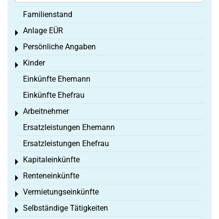
Familienstand
Anlage EÜR
Toggle menu
Persönliche Angaben
Toggle menu
Kinder
Toggle menu
Einkünfte Ehemann
Einkünfte Ehefrau
Arbeitnehmer
Toggle menu
Ersatzleistungen Ehemann
Ersatzleistungen Ehefrau
Kapitaleinkünfte
Toggle menu
Renteneinkünfte
Toggle menu
Vermietungseinkünfte
Toggle menu
Selbständige Tätigkeiten
Toggle menu