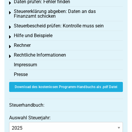
Daten prüfen: Fehler finden
Toggle menu
Steuererklärung abgeben: Daten an das
Toggle menu
Finanzamt schicken
Steuerbescheid prüfen: Kontrolle muss sein
Toggle menu
Hilfe und Beispiele
Toggle menu
Rechner
Toggle menu
Rechtliche Informationen
Toggle menu
Impressum
Presse
Download des kostenlosen Programm-Handbuchs als .pdf Datei
Steuerhandbuch:
Auswahl Steuerjahr: