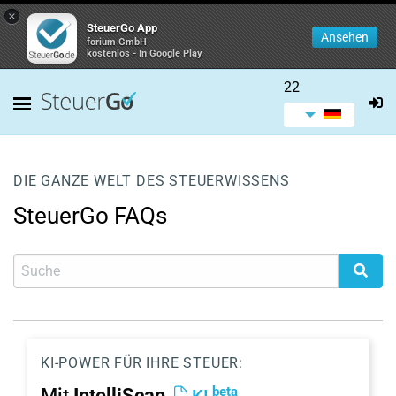
×
SteuerGo App
Ansehen
forium GmbH
kostenlos - In Google Play
22
DIE GANZE WELT DES STEUERWISSENS
SteuerGo FAQs
KI-POWER FÜR IHRE STEUER:
beta
Mit
IntelliScan