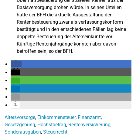
Übermaßbesteuerung der späteren Renten aus der
Basisversorgung drohen würde. In seinen Urteilen
hatte der BFH die aktuelle Ausgestaltung der
Rentenbesteuerung zwar als verfassungskonform
bestätigt und in den entschiedenen Fällen lag keine
doppelte Besteuerung der Alterseinkünfte vor.
Künftige Rentenjahrgänge könnten aber davon
betroffen sein, so der BFH
.
Altersvorsorge
,
Einkommensteuer
,
Finanzamt
,
Gesetzgebung
,
Höchstbetrag
,
Rentenversicherung
,
Sonderausgaben
,
Steuerrecht