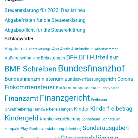
Steuererklärung für 2023: Das ist neu
Abgabefristen für die Steuererklärung
Abgabepflicht für die Steuererklärung
Schlagwörter
Abgabefrist
App
Apple
Arbeitnehmer
Altersvorsorge
Arbeitszimmer
BFH-Urteil
BFH
Außergewöhnliche Belastungen
BMF
Bundesfinanzhof
BMF-Schreiben
Bundesfinanzministerium
Corona
Bundesverfassungsgericht
Einkommensteuer
Entfernungspauschale
Fahrtkosten
Finanzgericht
Finanzamt
Freibetrag
Kinderfreibetrag
Kinder
Grundfreibetrag
Handwerkerleistungen
Kindergeld
Krankenversicherung
Lohnsteuer
Lohnsteuer
Sonderausgaben
Rentenversicherung
kompakt
Play
Scheidung