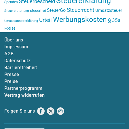
Steuererklärung
Steuerbescheid
Spenden
Steuerrecht
SteuerGo
Umsatzsteuer
steuerfrei
Steuererstattung
Werbungskosten
Urteil
§ 35a
Umsatzsteuererklärung
EStG
Über uns
Impressum
AGB
Datenschutz
Barrierefreiheit
Presse
Preise
Partnerprogramm
Vertrag widerrufen
Folgen Sie uns
Facebook
X
Instagram