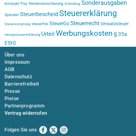
Sonderausgaben
Rentenversicherung
kompakt
Play
Scheidung
Steuererklärung
Steuerbescheid
Spenden
Steuerrecht
SteuerGo
Umsatzsteuer
steuerfrei
Steuererstattung
Werbungskosten
Urteil
§ 35a
Umsatzsteuererklärung
EStG
Über uns
Impressum
AGB
Datenschutz
Barrierefreiheit
Presse
Preise
Partnerprogramm
Vertrag widerrufen
Folgen Sie uns
Facebook
X
Instagram