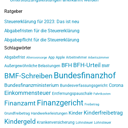
Ratgeber
Steuererklärung für 2023: Das ist neu
Abgabefristen für die Steuererklärung
Abgabepflicht für die Steuererklärung
Schlagwörter
Abgabefrist
App
Apple
Arbeitnehmer
Altersvorsorge
Arbeitszimmer
BFH-Urteil
BFH
Außergewöhnliche Belastungen
BMF
Bundesfinanzhof
BMF-Schreiben
Bundesfinanzministerium
Corona
Bundesverfassungsgericht
Einkommensteuer
Entfernungspauschale
Fahrtkosten
Finanzgericht
Finanzamt
Freibetrag
Kinderfreibetrag
Kinder
Grundfreibetrag
Handwerkerleistungen
Kindergeld
Krankenversicherung
Lohnsteuer
Lohnsteuer