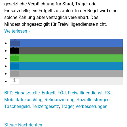
gesetzliche Verpflichtung für Staat, Träger oder
Einsatzstelle, ein Entgelt zu zahlen. In der Regel wird eine
solche Zahlung aber vertraglich vereinbart. Das
Mindestlohngesetz gilt für Freiwilligendienste nicht.
Weiterlesen
»
BFD
,
Einsatzstelle
,
Entgelt
,
FÖJ
,
Freiwilligendienst
,
FSJ
,
Mobilitätszuschlag
,
Refinanzierung
,
Sozialleistungen
,
Taschengeld
,
Teilzeitgesetz
,
Träger
,
Verbesserungen
Steuer-Nachrichten