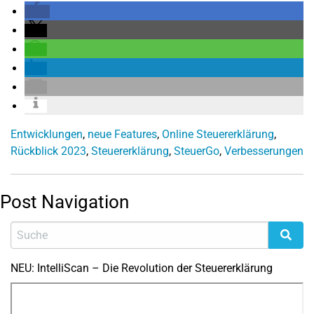
Entwicklungen
,
neue Features
,
Online Steuererklärung
,
Rückblick 2023
,
Steuererklärung
,
SteuerGo
,
Verbesserungen
Post Navigation
NEU: IntelliScan – Die Revolution der Steuererklärung