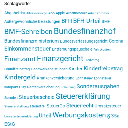
Schlagwörter
Abgabefrist
App
Apple
Arbeitnehmer
Altersvorsorge
Arbeitszimmer
BFH-Urteil
BFH
Außergewöhnliche Belastungen
BMF
Bundesfinanzhof
BMF-Schreiben
Bundesfinanzministerium
Corona
Bundesverfassungsgericht
Einkommensteuer
Entfernungspauschale
Fahrtkosten
Finanzgericht
Finanzamt
Freibetrag
Kinderfreibetrag
Kinder
Grundfreibetrag
Handwerkerleistungen
Kindergeld
Krankenversicherung
Lohnsteuer
Lohnsteuer
Sonderausgaben
Rentenversicherung
kompakt
Play
Scheidung
Steuererklärung
Steuerbescheid
Spenden
Steuerrecht
SteuerGo
Umsatzsteuer
steuerfrei
Steuererstattung
Werbungskosten
Urteil
§ 35a
Umsatzsteuererklärung
EStG