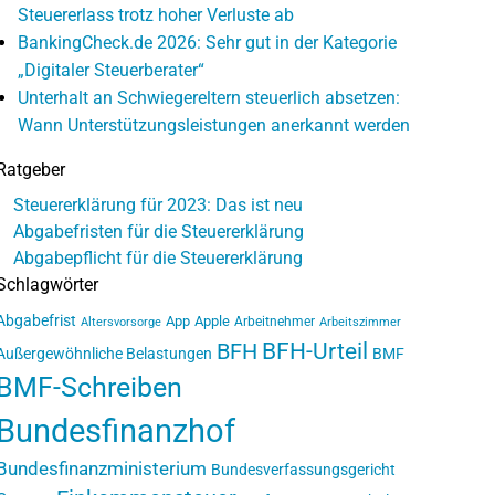
Steuererlass trotz hoher Verluste ab
BankingCheck.de 2026: Sehr gut in der Kategorie
„Digitaler Steuerberater“
Unterhalt an Schwiegereltern steuerlich absetzen:
Wann Unterstützungsleistungen anerkannt werden
Ratgeber
Steuererklärung für 2023: Das ist neu
Abgabefristen für die Steuererklärung
Abgabepflicht für die Steuererklärung
Schlagwörter
Abgabefrist
App
Apple
Arbeitnehmer
Altersvorsorge
Arbeitszimmer
BFH-Urteil
BFH
Außergewöhnliche Belastungen
BMF
BMF-Schreiben
Bundesfinanzhof
Bundesfinanzministerium
Bundesverfassungsgericht