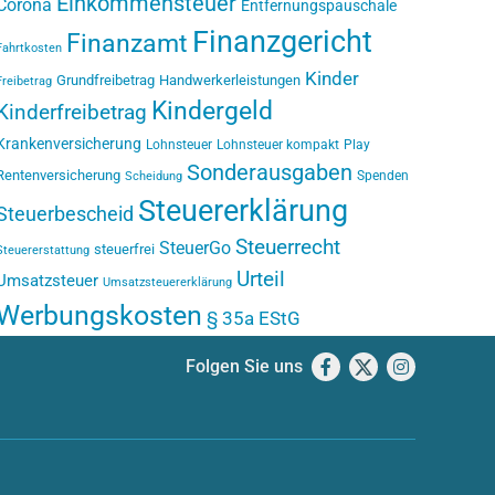
Einkommensteuer
Corona
Entfernungspauschale
Finanzgericht
Finanzamt
Fahrtkosten
Kinder
Grundfreibetrag
Handwerkerleistungen
Freibetrag
Kindergeld
Kinderfreibetrag
Krankenversicherung
Lohnsteuer
Lohnsteuer kompakt
Play
Sonderausgaben
Rentenversicherung
Spenden
Scheidung
Steuererklärung
Steuerbescheid
Steuerrecht
SteuerGo
steuerfrei
Steuererstattung
Urteil
Umsatzsteuer
Umsatzsteuererklärung
Werbungskosten
§ 35a EStG
Folgen Sie uns
Facebook
X
Instagram