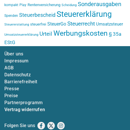
Sonderausgaben
Rentenversicherung
kompakt
Play
Scheidung
Steuererklärung
Steuerbescheid
Spenden
Steuerrecht
SteuerGo
Umsatzsteuer
steuerfrei
Steuererstattung
Werbungskosten
Urteil
§ 35a
Umsatzsteuererklärung
EStG
Über uns
Impressum
AGB
Datenschutz
Barrierefreiheit
Presse
Preise
Partnerprogramm
Vertrag widerrufen
Folgen Sie uns
Facebook
X
Instagram