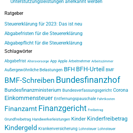
Unterstützungsleistungen anerkannt werden
Ratgeber
Steuererklärung für 2023: Das ist neu
Abgabefristen für die Steuererklärung
Abgabepflicht für die Steuererklärung
Schlagwörter
Abgabefrist
App
Apple
Arbeitnehmer
Altersvorsorge
Arbeitszimmer
BFH-Urteil
BFH
Außergewöhnliche Belastungen
BMF
Bundesfinanzhof
BMF-Schreiben
Bundesfinanzministerium
Corona
Bundesverfassungsgericht
Einkommensteuer
Entfernungspauschale
Fahrtkosten
Finanzgericht
Finanzamt
Freibetrag
Kinderfreibetrag
Kinder
Grundfreibetrag
Handwerkerleistungen
Kindergeld
Krankenversicherung
Lohnsteuer
Lohnsteuer