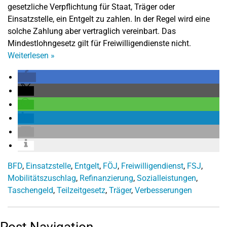
gesetzliche Verpflichtung für Staat, Träger oder
Einsatzstelle, ein Entgelt zu zahlen. In der Regel wird eine
solche Zahlung aber vertraglich vereinbart. Das
Mindestlohngesetz gilt für Freiwilligendienste nicht.
Weiterlesen
»
BFD
,
Einsatzstelle
,
Entgelt
,
FÖJ
,
Freiwilligendienst
,
FSJ
,
Mobilitätszuschlag
,
Refinanzierung
,
Sozialleistungen
,
Taschengeld
,
Teilzeitgesetz
,
Träger
,
Verbesserungen