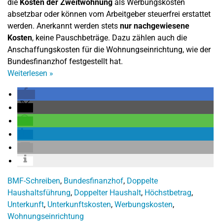
die
Kosten der Zweitwohnung
als Werbungskosten
absetzbar oder können vom Arbeitgeber steuerfrei erstattet
werden. Anerkannt werden stets
nur nachgewiesene
Kosten
, keine Pauschbeträge. Dazu zählen auch die
Anschaffungskosten für die Wohnungseinrichtung, wie der
Bundesfinanzhof festgestellt hat.
Weiterlesen
»
BMF-Schreiben
,
Bundesfinanzhof
,
Doppelte
Haushaltsführung
,
Doppelter Haushalt
,
Höchstbetrag
,
Unterkunft
,
Unterkunftskosten
,
Werbungskosten
,
Wohnungseinrichtung