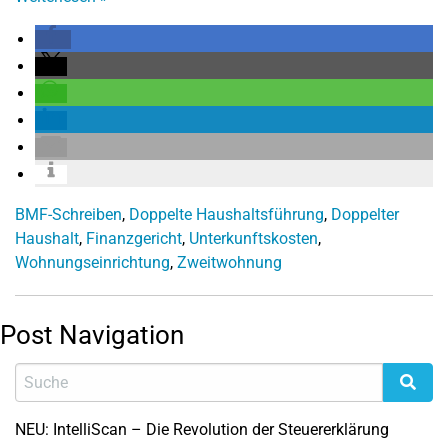
BMF-Schreiben
,
Doppelte Haushaltsführung
,
Doppelter
Haushalt
,
Finanzgericht
,
Unterkunftskosten
,
Wohnungseinrichtung
,
Zweitwohnung
Post Navigation
NEU: IntelliScan – Die Revolution der Steuererklärung