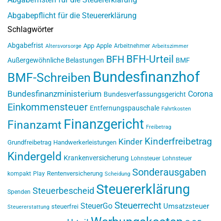
Abgabepflicht für die Steuererklärung
Schlagwörter
Abgabefrist
App
Apple
Arbeitnehmer
Altersvorsorge
Arbeitszimmer
BFH-Urteil
BFH
Außergewöhnliche Belastungen
BMF
Bundesfinanzhof
BMF-Schreiben
Bundesfinanzministerium
Corona
Bundesverfassungsgericht
Einkommensteuer
Entfernungspauschale
Fahrtkosten
Finanzgericht
Finanzamt
Freibetrag
Kinderfreibetrag
Kinder
Grundfreibetrag
Handwerkerleistungen
Kindergeld
Krankenversicherung
Lohnsteuer
Lohnsteuer
Sonderausgaben
Rentenversicherung
kompakt
Play
Scheidung
Steuererklärung
Steuerbescheid
Spenden
Steuerrecht
SteuerGo
Umsatzsteuer
steuerfrei
Steuererstattung