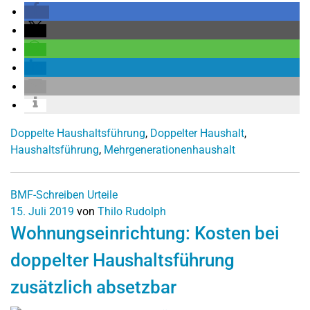
Doppelte Haushaltsführung
,
Doppelter Haushalt
,
Haushaltsführung
,
Mehrgenerationenhaushalt
BMF-Schreiben
Urteile
15. Juli 2019
von
Thilo Rudolph
Wohnungseinrichtung: Kosten bei
doppelter Haushaltsführung
zusätzlich absetzbar