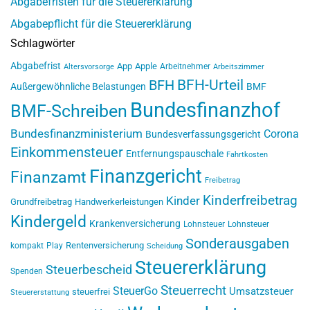
Abgabefristen für die Steuererklärung
Abgabepflicht für die Steuererklärung
Schlagwörter
Abgabefrist
App
Apple
Arbeitnehmer
Altersvorsorge
Arbeitszimmer
BFH-Urteil
BFH
Außergewöhnliche Belastungen
BMF
Bundesfinanzhof
BMF-Schreiben
Bundesfinanzministerium
Corona
Bundesverfassungsgericht
Einkommensteuer
Entfernungspauschale
Fahrtkosten
Finanzgericht
Finanzamt
Freibetrag
Kinderfreibetrag
Kinder
Grundfreibetrag
Handwerkerleistungen
Kindergeld
Krankenversicherung
Lohnsteuer
Lohnsteuer
Sonderausgaben
Rentenversicherung
kompakt
Play
Scheidung
Steuererklärung
Steuerbescheid
Spenden
Steuerrecht
SteuerGo
Umsatzsteuer
steuerfrei
Steuererstattung