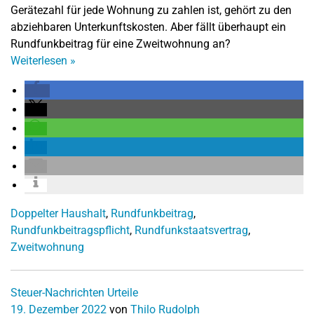
Gerätezahl für jede Wohnung zu zahlen ist, gehört zu den
abziehbaren Unterkunftskosten. Aber fällt überhaupt ein
Rundfunkbeitrag für eine Zweitwohnung an?
Weiterlesen
»
Doppelter Haushalt
,
Rundfunkbeitrag
,
Rundfunkbeitragspflicht
,
Rundfunkstaatsvertrag
,
Zweitwohnung
Steuer-Nachrichten
Urteile
19. Dezember 2022
von
Thilo Rudolph