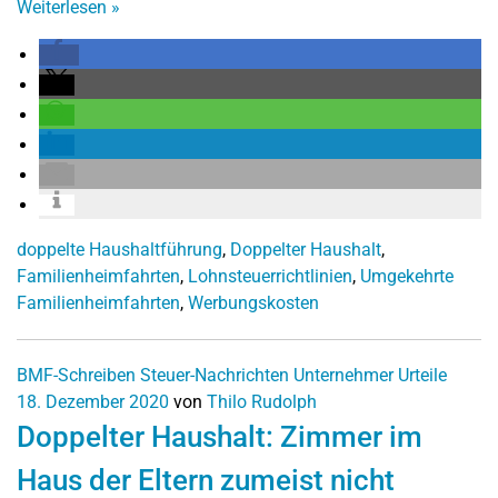
Weiterlesen
»
doppelte Haushaltführung
,
Doppelter Haushalt
,
Familienheimfahrten
,
Lohnsteuerrichtlinien
,
Umgekehrte
Familienheimfahrten
,
Werbungskosten
BMF-Schreiben
Steuer-Nachrichten
Unternehmer
Urteile
18. Dezember 2020
von
Thilo Rudolph
Doppelter Haushalt: Zimmer im
Haus der Eltern zumeist nicht