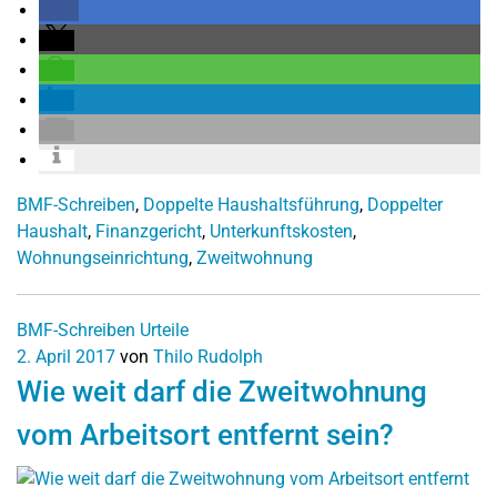
BMF-Schreiben
,
Doppelte Haushaltsführung
,
Doppelter
Haushalt
,
Finanzgericht
,
Unterkunftskosten
,
Wohnungseinrichtung
,
Zweitwohnung
BMF-Schreiben
Urteile
2. April 2017
von
Thilo Rudolph
Wie weit darf die Zweitwohnung
vom Arbeitsort entfernt sein?