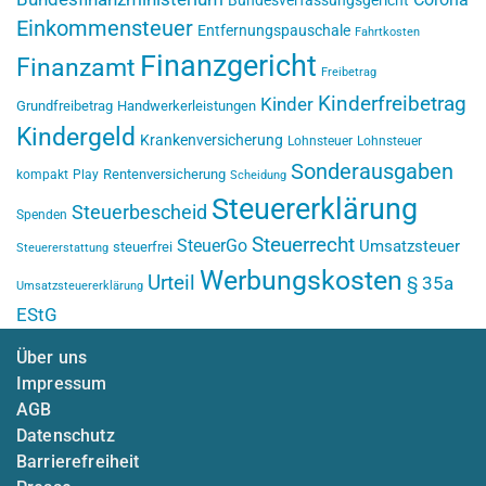
Bundesverfassungsgericht
Einkommensteuer
Entfernungspauschale
Fahrtkosten
Finanzgericht
Finanzamt
Freibetrag
Kinderfreibetrag
Kinder
Grundfreibetrag
Handwerkerleistungen
Kindergeld
Krankenversicherung
Lohnsteuer
Lohnsteuer
Sonderausgaben
Rentenversicherung
kompakt
Play
Scheidung
Steuererklärung
Steuerbescheid
Spenden
Steuerrecht
SteuerGo
Umsatzsteuer
steuerfrei
Steuererstattung
Werbungskosten
Urteil
§ 35a
Umsatzsteuererklärung
EStG
Über uns
Impressum
AGB
Datenschutz
Barrierefreiheit