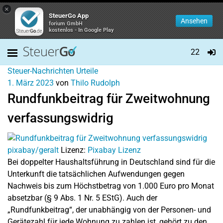
×
SteuerGo App
Ansehen
forium GmbH
kostenlos - In Google Play
22
Steuer-Nachrichten
Urteile
1. März 2023
von
Thilo Rudolph
Rundfunkbeitrag für Zweitwohnung
verfassungswidrig
pixabay/geralt
Lizenz:
Pixabay Lizenz
Bei doppelter Haushaltsführung in Deutschland sind für die
Unterkunft die tatsächlichen Aufwendungen gegen
Nachweis bis zum Höchstbetrag von 1.000 Euro pro Monat
absetzbar (§ 9 Abs. 1 Nr. 5 EStG). Auch der
„Rundfunkbeitrag“, der unabhängig von der Personen- und
Gerätezahl für jede Wohnung zu zahlen ist, gehört zu den