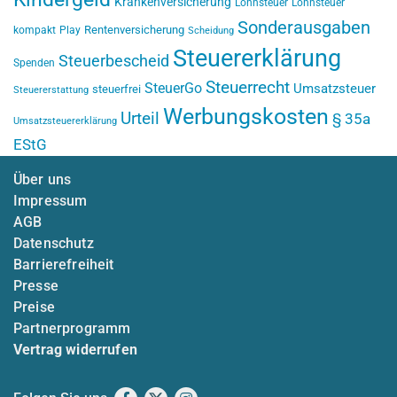
Krankenversicherung
Lohnsteuer
Lohnsteuer
Sonderausgaben
Rentenversicherung
kompakt
Play
Scheidung
Steuererklärung
Steuerbescheid
Spenden
Steuerrecht
SteuerGo
Umsatzsteuer
steuerfrei
Steuererstattung
Werbungskosten
Urteil
§ 35a
Umsatzsteuererklärung
EStG
Über uns
Impressum
AGB
Datenschutz
Barrierefreiheit
Presse
Preise
Partnerprogramm
Vertrag widerrufen