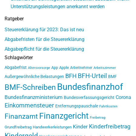
Unterstützungsleistungen anerkannt werden
Ratgeber
Steuererklärung für 2023: Das ist neu
Abgabefristen für die Steuererklärung
Abgabepflicht für die Steuererklärung
Schlagwörter
Abgabefrist
App
Apple
Arbeitnehmer
Altersvorsorge
Arbeitszimmer
BFH-Urteil
BFH
Außergewöhnliche Belastungen
BMF
Bundesfinanzhof
BMF-Schreiben
Bundesfinanzministerium
Corona
Bundesverfassungsgericht
Einkommensteuer
Entfernungspauschale
Fahrtkosten
Finanzgericht
Finanzamt
Freibetrag
Kinderfreibetrag
Kinder
Grundfreibetrag
Handwerkerleistungen
Kindergeld