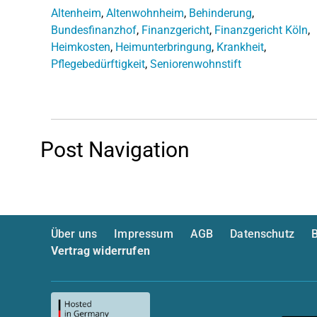
Altenheim
,
Altenwohnheim
,
Behinderung
,
Bundesfinanzhof
,
Finanzgericht
,
Finanzgericht Köln
,
Heimkosten
,
Heimunterbringung
,
Krankheit
,
Pflegebedürftigkeit
,
Seniorenwohnstift
Post Navigation
Über uns
Impressum
AGB
Datenschutz
B
Vertrag widerrufen