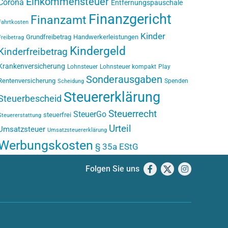
Einkommensteuer
Corona
Entfernungspauschale
Finanzgericht
Finanzamt
Fahrtkosten
Kinder
Grundfreibetrag
Handwerkerleistungen
Freibetrag
Kindergeld
Kinderfreibetrag
Krankenversicherung
Lohnsteuer
Lohnsteuer kompakt
Play
Sonderausgaben
Rentenversicherung
Spenden
Scheidung
Steuererklärung
Steuerbescheid
Steuerrecht
SteuerGo
steuerfrei
Steuererstattung
Urteil
Umsatzsteuer
Umsatzsteuererklärung
Werbungskosten
§ 35a EStG
Folgen Sie uns
Facebook
X
Instagram