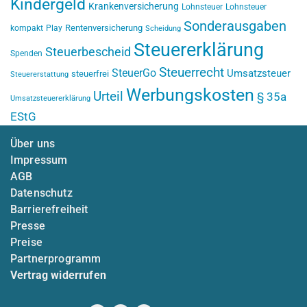
Kindergeld
Krankenversicherung
Lohnsteuer
Lohnsteuer
Sonderausgaben
Rentenversicherung
kompakt
Play
Scheidung
Steuererklärung
Steuerbescheid
Spenden
Steuerrecht
SteuerGo
Umsatzsteuer
steuerfrei
Steuererstattung
Werbungskosten
Urteil
§ 35a
Umsatzsteuererklärung
EStG
Über uns
Impressum
AGB
Datenschutz
Barrierefreiheit
Presse
Preise
Partnerprogramm
Vertrag widerrufen