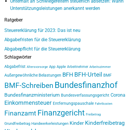
Unterhalt an Schwiegereltern steuerlich absetzen: Wann
Unterstützungsleistungen anerkannt werden
Ratgeber
Steuererklärung für 2023: Das ist neu
Abgabefristen für die Steuererklärung
Abgabepflicht für die Steuererklärung
Schlagwörter
Abgabefrist
App
Apple
Arbeitnehmer
Altersvorsorge
Arbeitszimmer
BFH-Urteil
BFH
Außergewöhnliche Belastungen
BMF
Bundesfinanzhof
BMF-Schreiben
Bundesfinanzministerium
Corona
Bundesverfassungsgericht
Einkommensteuer
Entfernungspauschale
Fahrtkosten
Finanzgericht
Finanzamt
Freibetrag
Kinderfreibetrag
Kinder
Grundfreibetrag
Handwerkerleistungen