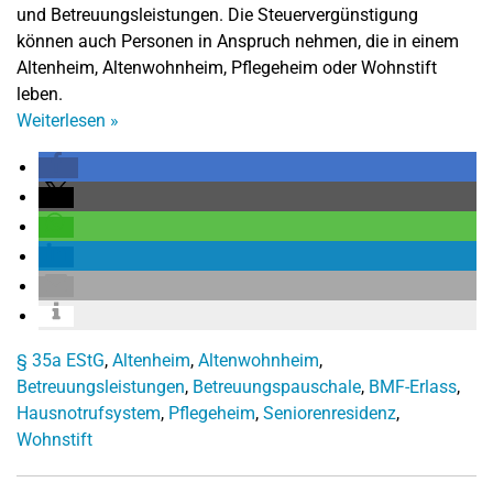
und Betreuungsleistungen. Die Steuervergünstigung
können auch Personen in Anspruch nehmen, die in einem
Altenheim, Altenwohnheim, Pflegeheim oder Wohnstift
leben.
Weiterlesen
»
§ 35a EStG
,
Altenheim
,
Altenwohnheim
,
Betreuungsleistungen
,
Betreuungspauschale
,
BMF-Erlass
,
Hausnotrufsystem
,
Pflegeheim
,
Seniorenresidenz
,
Wohnstift