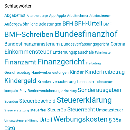
Schlagwörter
Abgabefrist
App
Apple
Arbeitnehmer
Altersvorsorge
Arbeitszimmer
BFH-Urteil
BFH
Außergewöhnliche Belastungen
BMF
Bundesfinanzhof
BMF-Schreiben
Bundesfinanzministerium
Corona
Bundesverfassungsgericht
Einkommensteuer
Entfernungspauschale
Fahrtkosten
Finanzgericht
Finanzamt
Freibetrag
Kinderfreibetrag
Kinder
Grundfreibetrag
Handwerkerleistungen
Kindergeld
Krankenversicherung
Lohnsteuer
Lohnsteuer
Sonderausgaben
Rentenversicherung
kompakt
Play
Scheidung
Steuererklärung
Steuerbescheid
Spenden
Steuerrecht
SteuerGo
Umsatzsteuer
steuerfrei
Steuererstattung
Werbungskosten
Urteil
§ 35a
Umsatzsteuererklärung
EStG