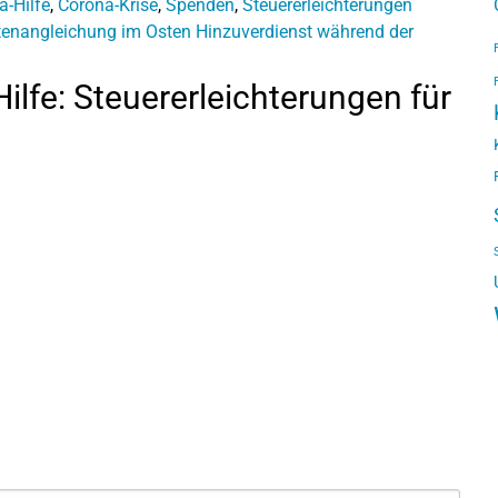
a-Hilfe
,
Corona-Krise
,
Spenden
,
Steuererleichterungen
tenangleichung im Osten
Hinzuverdienst während der
lfe: Steuererleichterungen für