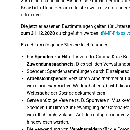
zum einen steuerliche Hindernisse für Non-Profit-Unte
Krise betroffene Personen leisten wollen. Zum andere
erleichtert.
Die jetzt erlassenen Bestimmungen gelten für Unte
zum 31.12.2020
durchgeführt werden. (
BMF-Erlass v
Es geht um folgende Steuererleichterungen:
Für
Spenden
zur Hilfe für von der Corona-Krise Be
Zuwendungsnachweis.
Dies soll den Verwaltungsa
Spenden: Spendensammlungen durch Einzelperso
Arbeitslohnspende
: Verzichten Arbeitnehmer auf 
eines angesammelten Wertguthabens, bleibt dieser
Weitergabe der Spende dokumentieren.
Gemeinnützige Vereine (z. B. Sportverein, Musikve
Spenden für Hilfen zur Bewältigung der Corona-P
eigentlich nicht zulässt. Auf den entsprechende
hingewiesen werden.
Die Verwendung von
Vereinsgeldern
für die Corona