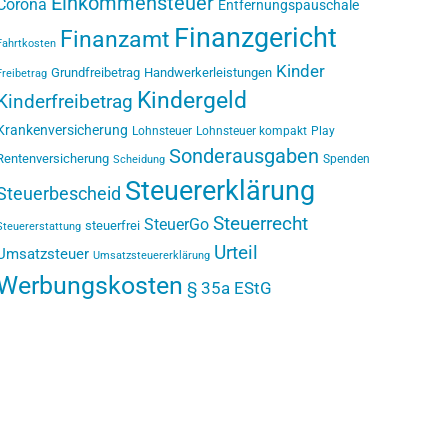
Einkommensteuer
Corona
Entfernungspauschale
Finanzgericht
Finanzamt
Fahrtkosten
Kinder
Grundfreibetrag
Handwerkerleistungen
Freibetrag
Kindergeld
Kinderfreibetrag
Krankenversicherung
Lohnsteuer
Lohnsteuer kompakt
Play
Sonderausgaben
Rentenversicherung
Spenden
Scheidung
Steuererklärung
Steuerbescheid
Steuerrecht
SteuerGo
steuerfrei
Steuererstattung
Urteil
Umsatzsteuer
Umsatzsteuererklärung
Werbungskosten
§ 35a EStG