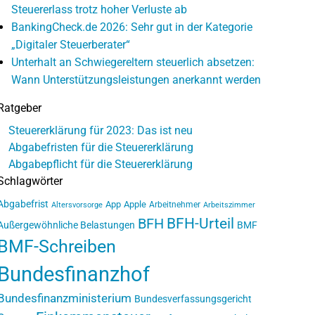
Steuererlass trotz hoher Verluste ab
BankingCheck.de 2026: Sehr gut in der Kategorie
„Digitaler Steuerberater“
Unterhalt an Schwiegereltern steuerlich absetzen:
Wann Unterstützungsleistungen anerkannt werden
Ratgeber
Steuererklärung für 2023: Das ist neu
Abgabefristen für die Steuererklärung
Abgabepflicht für die Steuererklärung
Schlagwörter
Abgabefrist
App
Apple
Arbeitnehmer
Altersvorsorge
Arbeitszimmer
BFH-Urteil
BFH
Außergewöhnliche Belastungen
BMF
BMF-Schreiben
Bundesfinanzhof
Bundesfinanzministerium
Bundesverfassungsgericht