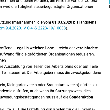
rnehmen und deren Förderer, die Hilfe für von der Corona-
n wird die Tätigkeit steuerbegünstigter Organisationen
rstützungsmaßnahmen, die
vom 01.03.2020
bis
längstens
om 9.4.2020, IV C 4 -S 2223/19/10003
).
troffene –
egal in welcher Höhe
– reicht der
vereinfachte
ufwand für die geförderten Organisationen reduzieren.
nen
die Auszahlung von Teilen des Arbeitslohns oder auf Teile
 Teil steuerfrei. Der Arbeitgeber muss die zweckgebundene
rein, Kleingartenverein oder Brauchtumsverein) dürfen zu
andemie aufrufen, auch wenn ihr Satzungszweck dies
n Zuwendungsbestätigungen muss auf die
Sonderaktion
-Hilfe, z. B. die Erstattung von Kosten für die Einkaufs-