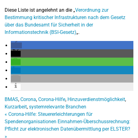
Diese Liste ist angelehnt an die „
Verordnung zur
Bestimmung kritischer Infrastrukturen nach dem Gesetz
über das Bundesamt für Sicherheit in der
Informationstechnik (BSI-Gesetz)
„.
BMAS
,
Corona
,
Corona-Hilfe
,
Hinzuverdienstmöglichkeit
,
Kurzarbeit
,
systemrelevante Branchen
«
Corona-Hilfe: Steuererleichterungen für
Spendenorganisationen
Einnahmen-Überschussrechnung:
Pflicht zur elektronischen Datenübermittlung per ELSTER?
»