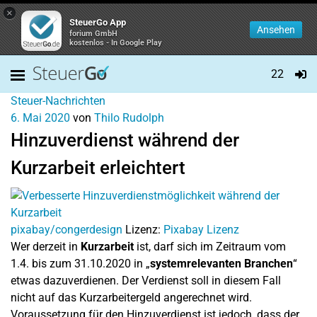
×
SteuerGo App
Ansehen
forium GmbH
kostenlos - In Google Play
22
Steuer-Nachrichten
6. Mai 2020
von
Thilo Rudolph
Hinzuverdienst während der
Kurzarbeit erleichtert
pixabay/congerdesign
Lizenz:
Pixabay Lizenz
Wer derzeit in
Kurzarbeit
ist, darf sich im Zeitraum vom
1.4. bis zum 31.10.2020 in „
systemrelevanten Branchen
“
etwas dazuverdienen. Der Verdienst soll in diesem Fall
nicht auf das Kurzarbeitergeld angerechnet wird.
Voraussetzung für den Hinzuverdienst ist jedoch, dass der