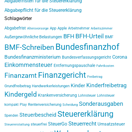
Abgabefristen für die Steuererklärung
Abgabepflicht für die Steuererklärung
Schlagwörter
Abgabefrist
App
Apple
Arbeitnehmer
Altersvorsorge
Arbeitszimmer
BFH-Urteil
BFH
Außergewöhnliche Belastungen
BMF
Bundesfinanzhof
BMF-Schreiben
Bundesfinanzministerium
Corona
Bundesverfassungsgericht
Einkommensteuer
Entfernungspauschale
Fahrtkosten
Finanzgericht
Finanzamt
Freibetrag
Kinderfreibetrag
Kinder
Grundfreibetrag
Handwerkerleistungen
Kindergeld
Krankenversicherung
Lohnsteuer
Lohnsteuer
Sonderausgaben
Rentenversicherung
kompakt
Play
Scheidung
Steuererklärung
Steuerbescheid
Spenden
Steuerrecht
SteuerGo
Umsatzsteuer
steuerfrei
Steuererstattung