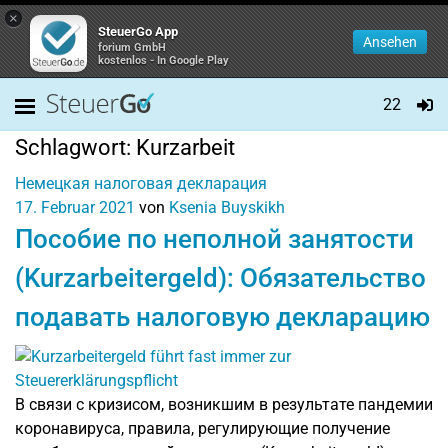
×
SteuerGo App
Ansehen
forium GmbH
kostenlos - In Google Play
22
Schlagwort:
Kurzarbeit
Немецкая налоговая декларация
17. Februar 2021
von
Ksenia Buyskikh
Пособие по неполной занятости
(Kurzarbeitergeld): Обязательство
подавать налоговую декларацию
В связи с кризисом, возникшим в результате пандемии
коронавируса, правила, регулирующие получение