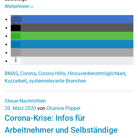
Weiterlesen
»
BMAS
,
Corona
,
Corona-Hilfe
,
Hinzuverdienstmöglichkeit
,
Kurzarbeit
,
systemrelevante Branchen
Steuer-Nachrichten
20. März 2020
von
Chanice Pöppel
Corona-Krise: Infos für
Arbeitnehmer und Selbständige