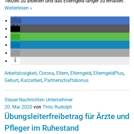
Teilzeit zu arbeiten und das Elterngeld länger zu erhalten.
Weiterlesen
»
Arbeitslosigkeit
,
Corona
,
Eltern
,
Elterngeld
,
ElterngeldPlus
,
Geburt
,
Kurzarbeit
,
Partnerschaftsbonus
Steuer-Nachrichten
Unternehmer
20. Mai 2020
von
Thilo Rudolph
Übungsleiterfreibetrag für Ärzte und
Pfleger im Ruhestand