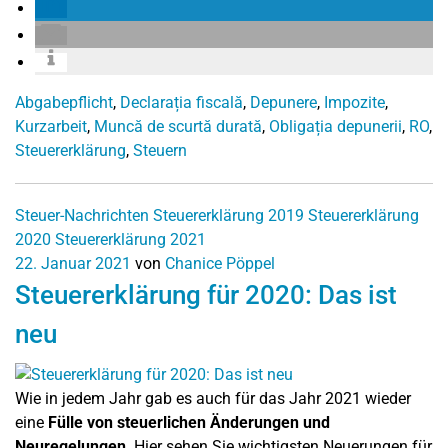
Abgabepflicht
,
Declarația fiscală
,
Depunere
,
Impozite
,
Kurzarbeit
,
Muncă de scurtă durată
,
Obligația depunerii
,
RO
,
Steuererklärung
,
Steuern
Steuer-Nachrichten
Steuererklärung 2019
Steuererklärung
2020
Steuererklärung 2021
22. Januar 2021
von
Chanice Pöppel
Steuererklärung für 2020: Das ist
neu
Wie in jedem Jahr gab es auch für das Jahr 2021 wieder
eine
Fülle von steuerlichen Änderungen und
Neuregelungen
. Hier sehen Sie wichtigsten Neuerungen für