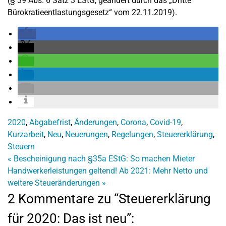
(§ 39 Abs. 6 Satz 3 EStG, geändert durch das „Dritte
Bürokratieentlastungsgesetz“ vom 22.11.2019).
2020
,
Abgabefrist
,
Änderungen
,
Corona
,
Covid-19
,
Kurzarbeit
,
Neu
,
Neuerungen
,
Regelungen
,
Steuererklärung
,
Steuern
«
Bescheinigung nach §35a EStG: So machen Mieter
Handwerkerleistungen geltend!
Ab 2021: Mehr Netto und
weitere Steueränderungen
»
2 Kommentare zu “Steuererklärung
für 2020: Das ist neu”: