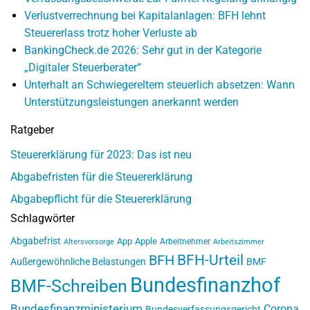
Verlustverrechnung bei Kapitalanlagen: BFH lehnt
Steuererlass trotz hoher Verluste ab
BankingCheck.de 2026: Sehr gut in der Kategorie
„Digitaler Steuerberater“
Unterhalt an Schwiegereltern steuerlich absetzen: Wann
Unterstützungsleistungen anerkannt werden
Ratgeber
Steuererklärung für 2023: Das ist neu
Abgabefristen für die Steuererklärung
Abgabepflicht für die Steuererklärung
Schlagwörter
Abgabefrist
App
Apple
Arbeitnehmer
Altersvorsorge
Arbeitszimmer
BFH-Urteil
BFH
Außergewöhnliche Belastungen
BMF
Bundesfinanzhof
BMF-Schreiben
Bundesfinanzministerium
Corona
Bundesverfassungsgericht