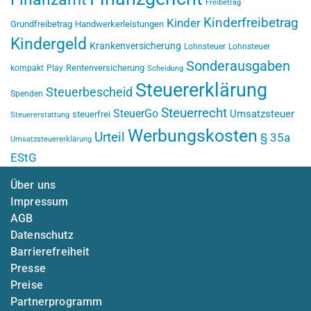
Freibetrag
Kinderfreibetrag
Kinder
Grundfreibetrag
Handwerkerleistungen
Kindergeld
Krankenversicherung
Lohnsteuer
Lohnsteuer
Sonderausgaben
Rentenversicherung
kompakt
Play
Scheidung
Steuererklärung
Steuerbescheid
Spenden
Steuerrecht
SteuerGo
Umsatzsteuer
steuerfrei
Steuererstattung
Werbungskosten
Urteil
§ 35a
Umsatzsteuererklärung
EStG
Über uns
Impressum
AGB
Datenschutz
Barrierefreiheit
Presse
Preise
Partnerprogramm