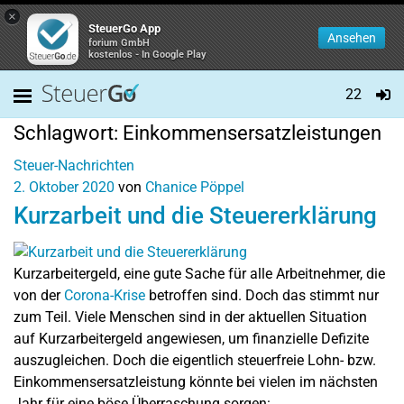
×
SteuerGo App
Ansehen
forium GmbH
kostenlos - In Google Play
22
Schlagwort:
Einkommensersatzleistungen
Steuer-Nachrichten
2. Oktober 2020
von
Chanice Pöppel
Kurzarbeit und die Steuererklärung
Kurzarbeitergeld, eine gute Sache für alle Arbeitnehmer, die
von der
Corona-Krise
betroffen sind. Doch das stimmt nur
zum Teil. Viele Menschen sind in der aktuellen Situation
auf Kurzarbeitergeld angewiesen, um finanzielle Defizite
auszugleichen. Doch die eigentlich steuerfreie Lohn- bzw.
Einkommensersatzleistung könnte bei vielen im nächsten
Jahr für eine böse Überraschung sorgen: