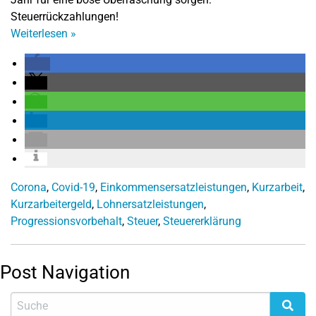
Steuerrückzahlungen!
Weiterlesen
»
Corona
,
Covid-19
,
Einkommensersatzleistungen
,
Kurzarbeit
,
Kurzarbeitergeld
,
Lohnersatzleistungen
,
Progressionsvorbehalt
,
Steuer
,
Steuererklärung
Post Navigation