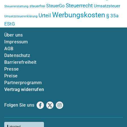
Steuerrecht
SteuerGo
Umsatzsteuer
steuerfrei
Steuererstattung
Werbungskosten
Urteil
§ 35a
Umsatzsteuererklärung
EStG
Über uns
Impressum
AGB
Datenschutz
Barrierefreiheit
Presse
Preise
Partnerprogramm
Vertrag widerrufen
Folgen Sie uns
Facebook
X
Instagram