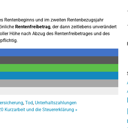
des Rentenbeginns und im zweiten Rentenbezugsjahr
sönliche
Rentenfreibetrag
, der dann zeitlebens unverändert
in voller Höhe nach Abzug des Rentenfreibetrages und des
flichtig.
ersicherung
,
Tod
,
Unterhaltszahlungen
20
Kurzarbeit und die Steuererklärung
»