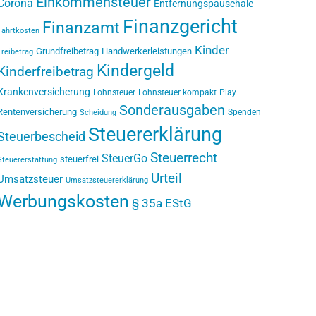
Einkommensteuer
Corona
Entfernungspauschale
Finanzgericht
Finanzamt
Fahrtkosten
Kinder
Grundfreibetrag
Handwerkerleistungen
Freibetrag
Kindergeld
Kinderfreibetrag
Krankenversicherung
Lohnsteuer
Lohnsteuer kompakt
Play
Sonderausgaben
Rentenversicherung
Spenden
Scheidung
Steuererklärung
Steuerbescheid
Steuerrecht
SteuerGo
steuerfrei
Steuererstattung
Urteil
Umsatzsteuer
Umsatzsteuererklärung
Werbungskosten
§ 35a EStG