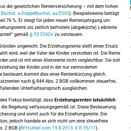
aus der gesetzlichen Rentenversicherung – mit dem hohen
1 Buchst. a Doppelbuchst. aa EStG
). Beispielsweise beträgt
il 76 %. Er steigt für jeden neuen Rentenjahrgang um
iehungsrente als zeitlich befristete (abgekürzte) Leibrente
santeil“ gemäß
§ 55 EStDV
zu versteuern.
ründen ungerecht: Die Erziehungsrente stellt einen Ersatz
lt wird, weil der Vater der Kinder verstorben ist. Die Rente
er und ist mit einer Altersrente nicht vergleichbar. Sie soll
nerziehung der Kinder und in der nur verminderten
e besteuert, kommt dies einer Rentenkürzung gleich.
atzrenten nach § 844 Abs. 2 BGB vollkommen steuerfrei,
tfallenden Unterhaltsanspruch ausgleichen.
des Fiskus bestätigt, dass
Erziehungsrenten tatsächlich
 die Regelung verfassungsgemäß ist. Diese Besteuerung
icherung und somit auch für die Erziehungsrente. Die
ion, jedoch handele es sich nicht um eine steuerfreie
s. 2 BGB (
BFH-Urteil vom 19.8.2013, X R 35/11
).