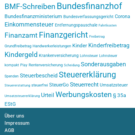
Bundesfinanzhof
BMF-Schreiben
Bundesfinanzministerium
Corona
Bundesverfassungsgericht
Einkommensteuer
Entfernungspauschale
Fahrtkosten
Finanzgericht
Finanzamt
Freibetrag
Kinderfreibetrag
Kinder
Grundfreibetrag
Handwerkerleistungen
Kindergeld
Krankenversicherung
Lohnsteuer
Lohnsteuer
Sonderausgaben
Rentenversicherung
kompakt
Play
Scheidung
Steuererklärung
Steuerbescheid
Spenden
Steuerrecht
SteuerGo
Umsatzsteuer
steuerfrei
Steuererstattung
Werbungskosten
Urteil
§ 35a
Umsatzsteuererklärung
EStG
Über uns
Impressum
AGB