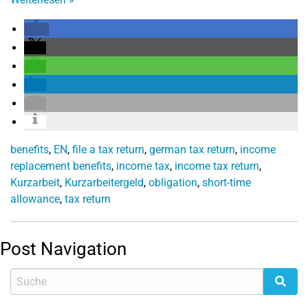
benefits
,
EN
,
file a tax return
,
german tax return
,
income
replacement benefits
,
income tax
,
income tax return
,
Kurzarbeit
,
Kurzarbeitergeld
,
obligation
,
short-time
allowance
,
tax return
Post Navigation