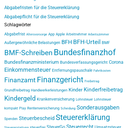
Abgabefristen für die Steuererklärung
Abgabepflicht für die Steuererklärung
Schlagwörter
Abgabefrist
App
Apple
Arbeitnehmer
Altersvorsorge
Arbeitszimmer
BFH-Urteil
BFH
Außergewöhnliche Belastungen
BMF
Bundesfinanzhof
BMF-Schreiben
Bundesfinanzministerium
Corona
Bundesverfassungsgericht
Einkommensteuer
Entfernungspauschale
Fahrtkosten
Finanzgericht
Finanzamt
Freibetrag
Kinderfreibetrag
Kinder
Grundfreibetrag
Handwerkerleistungen
Kindergeld
Krankenversicherung
Lohnsteuer
Lohnsteuer
Sonderausgaben
Rentenversicherung
kompakt
Play
Scheidung
Steuererklärung
Steuerbescheid
Spenden
Steuerrecht
SteuerGo
Umsatzsteuer
steuerfrei
Steuererstattung