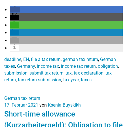
deadline
,
EN
,
file a tax return
,
german tax return
,
German
taxes
,
Germany
,
income tax
,
income tax return
,
obligation
,
submission
,
submit tax return
,
tax
,
tax declaration
,
tax
return
,
tax return submission
,
tax year
,
taxes
German tax return
17. Februar 2021
von
Ksenia Buyskikh
Short-time allowance
(Kurzarbeitergeld): Obligation to file