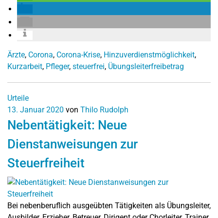
Ärzte
,
Corona
,
Corona-Krise
,
Hinzuverdienstmöglichkeit
,
Kurzarbeit
,
Pfleger
,
steuerfrei
,
Übungsleiterfreibetrag
Urteile
13. Januar 2020
von
Thilo Rudolph
Nebentätigkeit: Neue
Dienstanweisungen zur
Steuerfreiheit
Bei nebenberuflich ausgeübten Tätigkeiten als Übungsleiter,
Ausbilder, Erzieher, Betreuer, Dirigent oder Chorleiter, Trainer