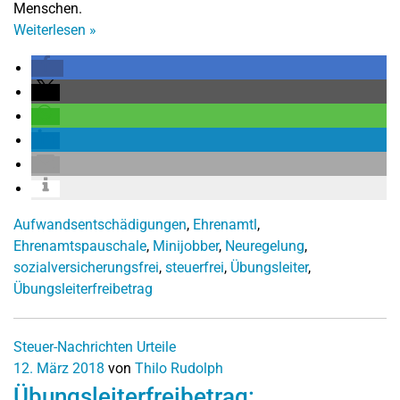
Menschen.
Weiterlesen
»
Aufwandsentschädigungen
,
Ehrenamtl
,
Ehrenamtspauschale
,
Minijobber
,
Neuregelung
,
sozialversicherungsfrei
,
steuerfrei
,
Übungsleiter
,
Übungsleiterfreibetrag
Steuer-Nachrichten
Urteile
12. März 2018
von
Thilo Rudolph
Übungsleiterfreibetrag: