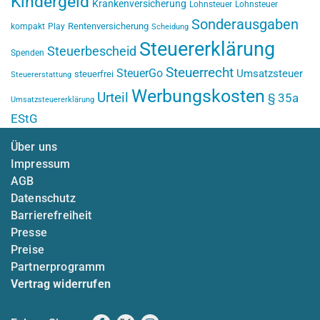
Kindergeld
Krankenversicherung
Lohnsteuer
Lohnsteuer
Sonderausgaben
Rentenversicherung
kompakt
Play
Scheidung
Steuererklärung
Steuerbescheid
Spenden
Steuerrecht
SteuerGo
Umsatzsteuer
steuerfrei
Steuererstattung
Werbungskosten
Urteil
§ 35a
Umsatzsteuererklärung
EStG
Über uns
Impressum
AGB
Datenschutz
Barrierefreiheit
Presse
Preise
Partnerprogramm
Vertrag widerrufen