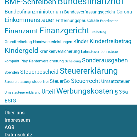
Bundesfinanzhof
BMF-Schreiben
Bundesfinanzministerium
Corona
Bundesverfassungsgericht
Einkommensteuer
Entfernungspauschale
Fahrtkosten
Finanzgericht
Finanzamt
Freibetrag
Kinderfreibetrag
Kinder
Grundfreibetrag
Handwerkerleistungen
Kindergeld
Krankenversicherung
Lohnsteuer
Lohnsteuer
Sonderausgaben
Rentenversicherung
kompakt
Play
Scheidung
Steuererklärung
Steuerbescheid
Spenden
Steuerrecht
SteuerGo
Umsatzsteuer
steuerfrei
Steuererstattung
Werbungskosten
Urteil
§ 35a
Umsatzsteuererklärung
EStG
Über uns
Impressum
AGB
Datenschutz