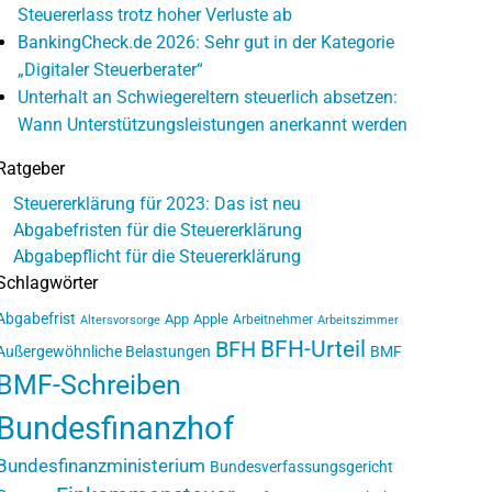
Steuererlass trotz hoher Verluste ab
BankingCheck.de 2026: Sehr gut in der Kategorie
„Digitaler Steuerberater“
Unterhalt an Schwiegereltern steuerlich absetzen:
Wann Unterstützungsleistungen anerkannt werden
Ratgeber
Steuererklärung für 2023: Das ist neu
Abgabefristen für die Steuererklärung
Abgabepflicht für die Steuererklärung
Schlagwörter
Abgabefrist
App
Apple
Arbeitnehmer
Altersvorsorge
Arbeitszimmer
BFH-Urteil
BFH
Außergewöhnliche Belastungen
BMF
BMF-Schreiben
Bundesfinanzhof
Bundesfinanzministerium
Bundesverfassungsgericht