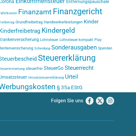
Einkommensteuer
Corona
Entfernungspauschale
Finanzgericht
Finanzamt
Fahrtkosten
Kinder
Grundfreibetrag
Handwerkerleistungen
Freibetrag
Kindergeld
Kinderfreibetrag
Krankenversicherung
Lohnsteuer
Lohnsteuer kompakt
Play
Sonderausgaben
Rentenversicherung
Spenden
Scheidung
Steuererklärung
Steuerbescheid
Steuerrecht
SteuerGo
steuerfrei
Steuererstattung
Urteil
Umsatzsteuer
Umsatzsteuererklärung
Werbungskosten
§ 35a EStG
Folgen Sie uns
Facebook
X
Instagram