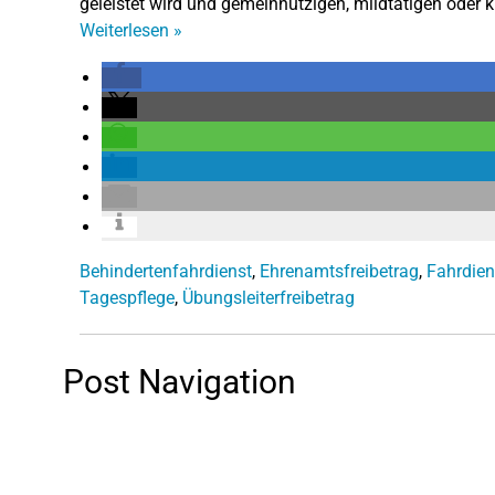
geleistet wird und gemeinnützigen, mildtätigen oder k
Weiterlesen
»
Behindertenfahrdienst
,
Ehrenamtsfreibetrag
,
Fahrdien
Tagespflege
,
Übungsleiterfreibetrag
Post Navigation