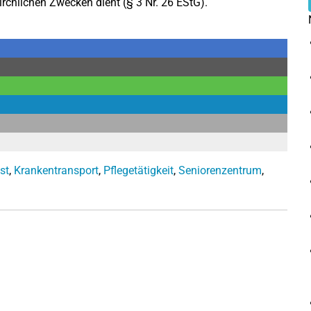
irchlichen Zwecken dient (§ 3 Nr. 26 EStG).
st
,
Krankentransport
,
Pflegetätigkeit
,
Seniorenzentrum
,