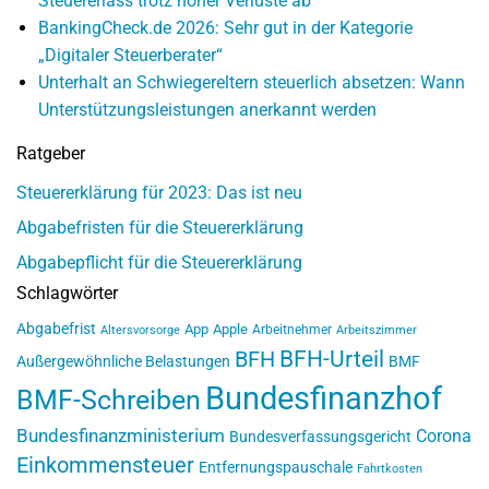
Steuererlass trotz hoher Verluste ab
BankingCheck.de 2026: Sehr gut in der Kategorie
„Digitaler Steuerberater“
Unterhalt an Schwiegereltern steuerlich absetzen: Wann
Unterstützungsleistungen anerkannt werden
Ratgeber
Steuererklärung für 2023: Das ist neu
Abgabefristen für die Steuererklärung
Abgabepflicht für die Steuererklärung
Schlagwörter
Abgabefrist
App
Apple
Arbeitnehmer
Altersvorsorge
Arbeitszimmer
BFH-Urteil
BFH
Außergewöhnliche Belastungen
BMF
Bundesfinanzhof
BMF-Schreiben
Bundesfinanzministerium
Corona
Bundesverfassungsgericht
Einkommensteuer
Entfernungspauschale
Fahrtkosten