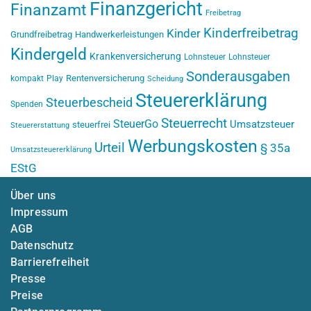
Finanzgericht
Finanzamt
Freibetrag
Kinderfreibetrag
Kinder
Grundfreibetrag
Handwerkerleistungen
Kindergeld
Krankenversicherung
Lohnsteuer
Lohnsteuer
Sonderausgaben
Rentenversicherung
kompakt
Play
Scheidung
Steuererklärung
Steuerbescheid
Spenden
Steuerrecht
SteuerGo
Umsatzsteuer
steuerfrei
Steuererstattung
Werbungskosten
Urteil
§ 35a
Umsatzsteuererklärung
EStG
Über uns
Impressum
AGB
Datenschutz
Barrierefreiheit
Presse
Preise