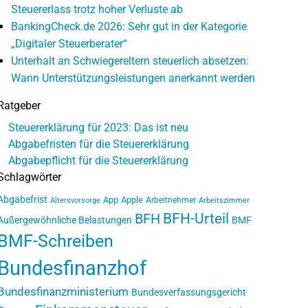
Steuererlass trotz hoher Verluste ab
BankingCheck.de 2026: Sehr gut in der Kategorie
„Digitaler Steuerberater“
Unterhalt an Schwiegereltern steuerlich absetzen:
Wann Unterstützungsleistungen anerkannt werden
Ratgeber
Steuererklärung für 2023: Das ist neu
Abgabefristen für die Steuererklärung
Abgabepflicht für die Steuererklärung
Schlagwörter
Abgabefrist
App
Apple
Arbeitnehmer
Altersvorsorge
Arbeitszimmer
BFH-Urteil
BFH
Außergewöhnliche Belastungen
BMF
BMF-Schreiben
Bundesfinanzhof
Bundesfinanzministerium
Bundesverfassungsgericht