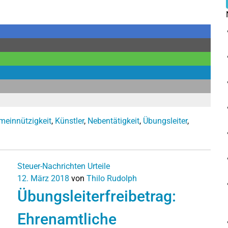
meinnützigkeit
,
Künstler
,
Nebentätigkeit
,
Übungsleiter
,
Steuer-Nachrichten
Urteile
12. März 2018
von
Thilo Rudolph
Übungsleiterfreibetrag:
Ehrenamtliche