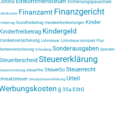
Einkommensteuer
Corona
Entfernungspauschale
Finanzgericht
Finanzamt
Fahrtkosten
Kinder
Grundfreibetrag
Handwerkerleistungen
Freibetrag
Kindergeld
Kinderfreibetrag
Krankenversicherung
Lohnsteuer
Lohnsteuer kompakt
Play
Sonderausgaben
Rentenversicherung
Spenden
Scheidung
Steuererklärung
Steuerbescheid
Steuerrecht
SteuerGo
steuerfrei
Steuererstattung
Urteil
Umsatzsteuer
Umsatzsteuererklärung
Werbungskosten
§ 35a EStG