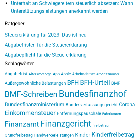
Unterhalt an Schwiegereltern steuerlich absetzen: Wann
Unterstützungsleistungen anerkannt werden
Ratgeber
Steuererklärung für 2023: Das ist neu
Abgabefristen für die Steuererklärung
Abgabepflicht für die Steuererklärung
Schlagwörter
Abgabefrist
App
Apple
Arbeitnehmer
Altersvorsorge
Arbeitszimmer
BFH-Urteil
BFH
Außergewöhnliche Belastungen
BMF
Bundesfinanzhof
BMF-Schreiben
Bundesfinanzministerium
Corona
Bundesverfassungsgericht
Einkommensteuer
Entfernungspauschale
Fahrtkosten
Finanzgericht
Finanzamt
Freibetrag
Kinderfreibetrag
Kinder
Grundfreibetrag
Handwerkerleistungen