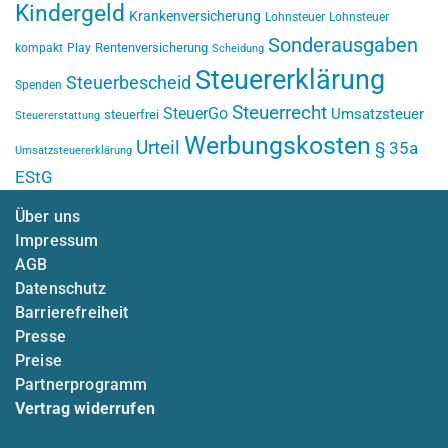
Kindergeld
Krankenversicherung
Lohnsteuer
Lohnsteuer
Sonderausgaben
Rentenversicherung
kompakt
Play
Scheidung
Steuererklärung
Steuerbescheid
Spenden
Steuerrecht
SteuerGo
Umsatzsteuer
steuerfrei
Steuererstattung
Werbungskosten
Urteil
§ 35a
Umsatzsteuererklärung
EStG
Über uns
Impressum
AGB
Datenschutz
Barrierefreiheit
Presse
Preise
Partnerprogramm
Vertrag widerrufen