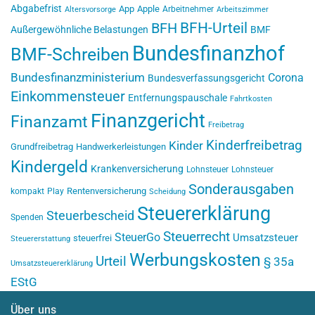
Abgabefrist
App
Apple
Arbeitnehmer
Altersvorsorge
Arbeitszimmer
BFH-Urteil
BFH
Außergewöhnliche Belastungen
BMF
Bundesfinanzhof
BMF-Schreiben
Bundesfinanzministerium
Corona
Bundesverfassungsgericht
Einkommensteuer
Entfernungspauschale
Fahrtkosten
Finanzgericht
Finanzamt
Freibetrag
Kinderfreibetrag
Kinder
Grundfreibetrag
Handwerkerleistungen
Kindergeld
Krankenversicherung
Lohnsteuer
Lohnsteuer
Sonderausgaben
Rentenversicherung
kompakt
Play
Scheidung
Steuererklärung
Steuerbescheid
Spenden
Steuerrecht
SteuerGo
Umsatzsteuer
steuerfrei
Steuererstattung
Werbungskosten
Urteil
§ 35a
Umsatzsteuererklärung
EStG
Über uns