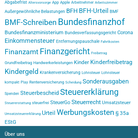
Abgabefrist
App
Apple
Arbeitnehmer
Altersvorsorge
Arbeitszimmer
BFH-Urteil
BFH
Außergewöhnliche Belastungen
BMF
Bundesfinanzhof
BMF-Schreiben
Bundesfinanzministerium
Corona
Bundesverfassungsgericht
Einkommensteuer
Entfernungspauschale
Fahrtkosten
Finanzgericht
Finanzamt
Freibetrag
Kinderfreibetrag
Kinder
Grundfreibetrag
Handwerkerleistungen
Kindergeld
Krankenversicherung
Lohnsteuer
Lohnsteuer
Sonderausgaben
Rentenversicherung
kompakt
Play
Scheidung
Steuererklärung
Steuerbescheid
Spenden
Steuerrecht
SteuerGo
Umsatzsteuer
steuerfrei
Steuererstattung
Werbungskosten
Urteil
§ 35a
Umsatzsteuererklärung
EStG
Über uns