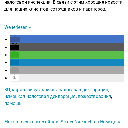
налоговой инспекции. В связи с этим хорошие новости
для наших клиентов, сотрудников и партнеров.
Weiterlesen
»
RU
,
коронавирус
,
кризис
,
налоговая декларация
,
немецкая налоговая декларация
,
пожертвования
,
помощь
Einkommensteuererklärung
Steuer-Nachrichten
Немецкая