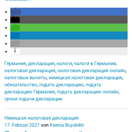
Германия
,
декларация
,
налоги
,
налоги в Германии
,
налоговая декларация
,
налоговая декларация онлайн
,
налоговые вычеты
,
немецкая налоговая декларация
,
обязательство
,
подать декларацию
,
подать
декларацию Германия
,
подать декларацию онлайн
,
сроки подачи декларации
Немецкая налоговая декларация
17. Februar 2021
von
Ksenia Buyskikh