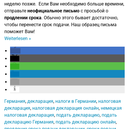
неделю позже. Если Вам необходимо больше времени,
отправьте
неофициальное письмо
с просьбой о
продлении срока
. Обычно этого бывает достаточно,
чтобы перенести срок подачи. Наш образец письма
поможет Вам!
Weiterlesen
»
Германия
,
декларация
,
налоги в Германии
,
налоговая
декларация
,
налоговая декларация онлайн
,
немецкая
налоговая декларация
,
подать декларацию
,
подать
декларацию Германия
,
подать декларацию онлайн
,
продление срока подачи декларации
,
сроки подачи