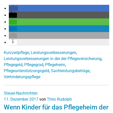
Kurzzeitpflege
,
Leistungsverbesserungen
,
Leistungsverbesserungen in der der Pflegeversicherung
,
Pflegegeld
,
Pflegegrad
,
Pflegeheim
,
Pflegeunterstützungsgeld
,
Sachleistungsbeträge
,
Verhinderungspflege
Steuer-Nachrichten
11. Dezember 2017
von
Thilo Rudolph
Wenn Kinder für das Pflegeheim der