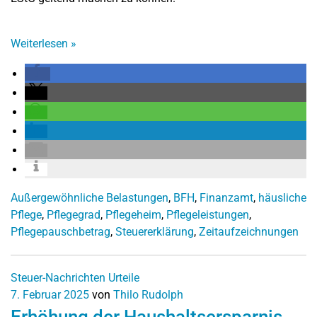
Weiterlesen
»
Außergewöhnliche Belastungen
,
BFH
,
Finanzamt
,
häusliche
Pflege
,
Pflegegrad
,
Pflegeheim
,
Pflegeleistungen
,
Pflegepauschbetrag
,
Steuererklärung
,
Zeitaufzeichnungen
Steuer-Nachrichten
Urteile
7. Februar 2025
von
Thilo Rudolph