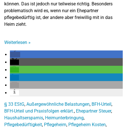
können. Das ist jedoch nur teilweise richtig. Besonders
problematisch wird es, wenn nur ein Ehepartner
pflegebedürftig ist, der andere aber freiwillig mit in das
Heim zieht.
Weiterlesen
»
§ 33 EStG
,
Außergewöhnliche Belastungen
,
BFH-Urteil
,
BFH-Urteil und Praxisfolgen erklärt.
,
Ehepartner Steuer
,
Haushaltsersparnis
,
Heimunterbringung
,
Pflegebedürftigkeit
,
Pflegeheim
,
Pflegeheim Kosten
,