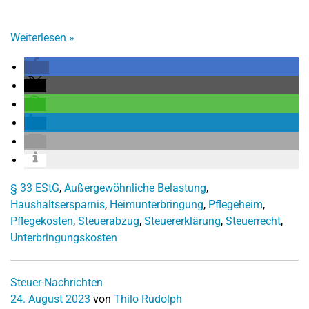
Weiterlesen
»
§ 33 EStG
,
Außergewöhnliche Belastung
,
Haushaltsersparnis
,
Heimunterbringung
,
Pflegeheim
,
Pflegekosten
,
Steuerabzug
,
Steuererklärung
,
Steuerrecht
,
Unterbringungskosten
Steuer-Nachrichten
24. August 2023
von
Thilo Rudolph