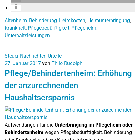
Altenheim
,
Behinderung
,
Heimkosten
,
Heimunterbringung
,
Krankheit
,
Pflegebedürftigkeit
,
Pflegeheim
,
Unterhaltsleistungen
Steuer-Nachrichten
Urteile
27. Januar 2017
von
Thilo Rudolph
Pflege/Behindertenheim: Erhöhung
der anzurechnenden
Haushaltsersparnis
Aufwendungen für die
Unterbringung im Pflegeheim oder
Behindertenheim
wegen Pflegebedürftigkeit, Behinderung
oder Krankheit sind wie Krankheitskosten als