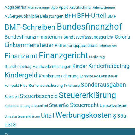
Abgabefrist
App
Apple
Arbeitnehmer
Altersvorsorge
Arbeitszimmer
BFH-Urteil
BFH
Außergewöhnliche Belastungen
BMF
Bundesfinanzhof
BMF-Schreiben
Bundesfinanzministerium
Corona
Bundesverfassungsgericht
Einkommensteuer
Entfernungspauschale
Fahrtkosten
Finanzgericht
Finanzamt
Freibetrag
Kinderfreibetrag
Kinder
Grundfreibetrag
Handwerkerleistungen
Kindergeld
Krankenversicherung
Lohnsteuer
Lohnsteuer
Sonderausgaben
Rentenversicherung
kompakt
Play
Scheidung
Steuererklärung
Steuerbescheid
Spenden
Steuerrecht
SteuerGo
Umsatzsteuer
steuerfrei
Steuererstattung
Werbungskosten
Urteil
§ 35a
Umsatzsteuererklärung
EStG