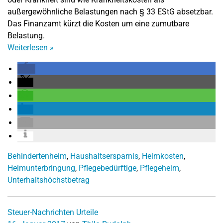
außergewöhnliche Belastungen nach § 33 EStG absetzbar.
Das Finanzamt kürzt die Kosten um eine zumutbare
Belastung.
Weiterlesen
»
Behindertenheim
,
Haushaltsersparnis
,
Heimkosten
,
Heimunterbringung
,
Pflegebedürftige
,
Pflegeheim
,
Unterhaltshöchstbetrag
Steuer-Nachrichten
Urteile