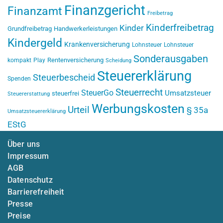
Finanzgericht
Finanzamt
Freibetrag
Kinderfreibetrag
Kinder
Grundfreibetrag
Handwerkerleistungen
Kindergeld
Krankenversicherung
Lohnsteuer
Lohnsteuer
Sonderausgaben
Rentenversicherung
kompakt
Play
Scheidung
Steuererklärung
Steuerbescheid
Spenden
Steuerrecht
SteuerGo
Umsatzsteuer
steuerfrei
Steuererstattung
Werbungskosten
Urteil
§ 35a
Umsatzsteuererklärung
EStG
Über uns
Impressum
AGB
Datenschutz
Barrierefreiheit
Presse
Preise