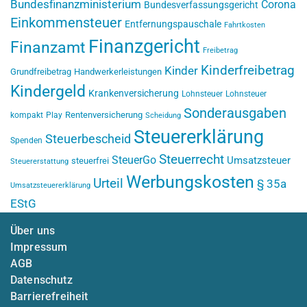
Bundesfinanzministerium
Corona
Bundesverfassungsgericht
Einkommensteuer
Entfernungspauschale
Fahrtkosten
Finanzgericht
Finanzamt
Freibetrag
Kinderfreibetrag
Kinder
Grundfreibetrag
Handwerkerleistungen
Kindergeld
Krankenversicherung
Lohnsteuer
Lohnsteuer
Sonderausgaben
Rentenversicherung
kompakt
Play
Scheidung
Steuererklärung
Steuerbescheid
Spenden
Steuerrecht
SteuerGo
Umsatzsteuer
steuerfrei
Steuererstattung
Werbungskosten
Urteil
§ 35a
Umsatzsteuererklärung
EStG
Über uns
Impressum
AGB
Datenschutz
Barrierefreiheit