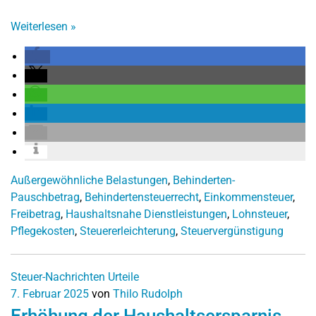
Weiterlesen
»
Außergewöhnliche Belastungen
,
Behinderten-
Pauschbetrag
,
Behindertensteuerrecht
,
Einkommensteuer
,
Freibetrag
,
Haushaltsnahe Dienstleistungen
,
Lohnsteuer
,
Pflegekosten
,
Steuererleichterung
,
Steuervergünstigung
Steuer-Nachrichten
Urteile
7. Februar 2025
von
Thilo Rudolph