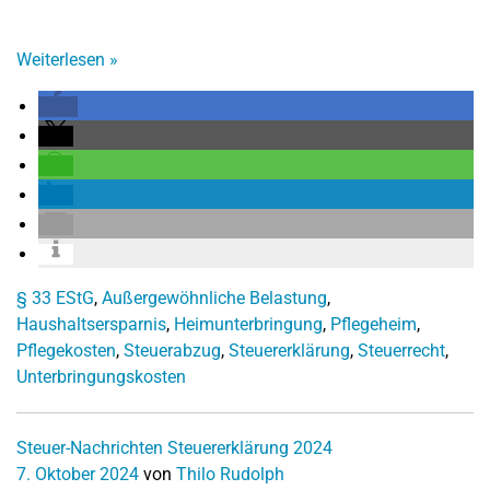
Weiterlesen
»
§ 33 EStG
,
Außergewöhnliche Belastung
,
Haushaltsersparnis
,
Heimunterbringung
,
Pflegeheim
,
Pflegekosten
,
Steuerabzug
,
Steuererklärung
,
Steuerrecht
,
Unterbringungskosten
Steuer-Nachrichten
Steuererklärung 2024
7. Oktober 2024
von
Thilo Rudolph