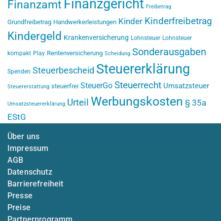
Finanzgericht
Finanzamt
Freibetrag
Kinderfreibetrag
Kinder
Grundfreibetrag
Handwerkerleistungen
Kindergeld
Krankenversicherung
Lohnsteuer
Lohnsteuer
Sonderausgaben
Rentenversicherung
kompakt
Play
Scheidung
Steuererklärung
Steuerbescheid
Spenden
Steuerrecht
SteuerGo
Umsatzsteuer
steuerfrei
Steuererstattung
Werbungskosten
Urteil
§ 35a
Umsatzsteuererklärung
EStG
Über uns
Impressum
AGB
Datenschutz
Barrierefreiheit
Presse
Preise
Partnerprogramm