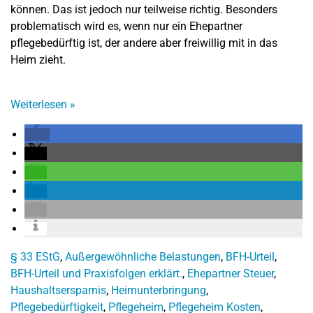
können. Das ist jedoch nur teilweise richtig. Besonders
problematisch wird es, wenn nur ein Ehepartner
pflegebedürftig ist, der andere aber freiwillig mit in das
Heim zieht.
Weiterlesen
»
§ 33 EStG
,
Außergewöhnliche Belastungen
,
BFH-Urteil
,
BFH-Urteil und Praxisfolgen erklärt.
,
Ehepartner Steuer
,
Haushaltsersparnis
,
Heimunterbringung
,
Pflegebedürftigkeit
,
Pflegeheim
,
Pflegeheim Kosten
,