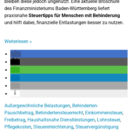
bleiben diese jedoch ungenutzt. Eine aktuelle Broschüre
des Finanzministeriums Baden-Württemberg liefert
praxisnahe
Steuertipps für Menschen mit Behinderung
und hilft dabei, finanzielle Entlastungen besser zu nutzen.
Weiterlesen
»
Außergewöhnliche Belastungen
,
Behinderten-
Pauschbetrag
,
Behindertensteuerrecht
,
Einkommensteuer
,
Freibetrag
,
Haushaltsnahe Dienstleistungen
,
Lohnsteuer
,
Pflegekosten
,
Steuererleichterung
,
Steuervergünstigung