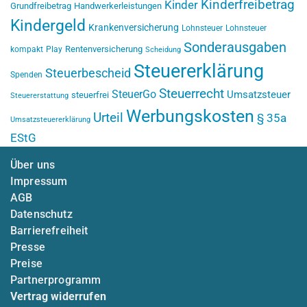
Kinderfreibetrag
Kinder
Grundfreibetrag
Handwerkerleistungen
Kindergeld
Krankenversicherung
Lohnsteuer
Lohnsteuer
Sonderausgaben
Rentenversicherung
kompakt
Play
Scheidung
Steuererklärung
Steuerbescheid
Spenden
Steuerrecht
SteuerGo
Umsatzsteuer
steuerfrei
Steuererstattung
Werbungskosten
Urteil
§ 35a
Umsatzsteuererklärung
EStG
Über uns
Impressum
AGB
Datenschutz
Barrierefreiheit
Presse
Preise
Partnerprogramm
Vertrag widerrufen