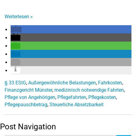
Weiterlesen
»
§ 33 EStG
,
Außergewöhnliche Belastungen
,
Fahrkosten
,
Finanzgericht Münster
,
medizinisch notwendige Fahrten
,
Pflege von Angehörigen
,
Pflegefahrten
,
Pflegekosten
,
Pflegepauschbetrag
,
Steuerliche Absetzbarkeit
Post Navigation