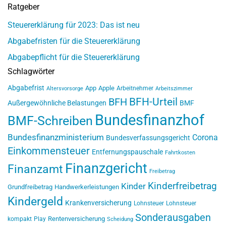
Ratgeber
Steuererklärung für 2023: Das ist neu
Abgabefristen für die Steuererklärung
Abgabepflicht für die Steuererklärung
Schlagwörter
Abgabefrist
App
Apple
Arbeitnehmer
Altersvorsorge
Arbeitszimmer
BFH-Urteil
BFH
Außergewöhnliche Belastungen
BMF
Bundesfinanzhof
BMF-Schreiben
Bundesfinanzministerium
Corona
Bundesverfassungsgericht
Einkommensteuer
Entfernungspauschale
Fahrtkosten
Finanzgericht
Finanzamt
Freibetrag
Kinderfreibetrag
Kinder
Grundfreibetrag
Handwerkerleistungen
Kindergeld
Krankenversicherung
Lohnsteuer
Lohnsteuer
Sonderausgaben
Rentenversicherung
kompakt
Play
Scheidung