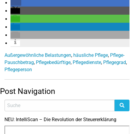
Außergewöhnliche Belastungen
,
häusliche Pflege
,
Pflege-
Pauschbetrag
,
Pflegebedürftige
,
Pflegedienste
,
Pflegegrad
,
Pflegeperson
Post Navigation
NEU: IntelliScan – Die Revolution der Steuererklärung