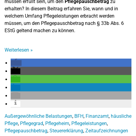
müssen erfüllt sein, um den
Pflegepauschbetrag
zu
erhalten? In diesem Beitrag erfahren Sie, wann und in
welchem Umfang Pflegeleistungen erbracht werden
müssen, um den Pflegepauschbetrag nach § 33b Abs. 6
EStG geltend machen zu können.
Weiterlesen
»
Außergewöhnliche Belastungen
,
BFH
,
Finanzamt
,
häusliche
Pflege
,
Pflegegrad
,
Pflegeheim
,
Pflegeleistungen
,
Pflegepauschbetrag
,
Steuererklärung
,
Zeitaufzeichnungen