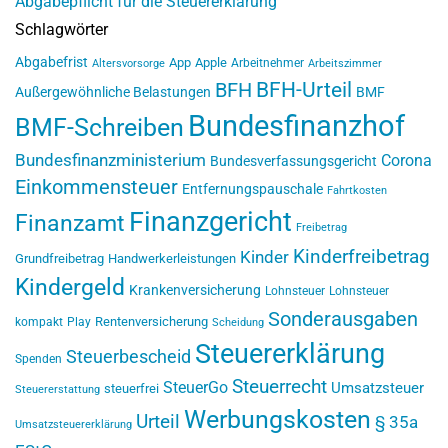
Abgabepflicht für die Steuererklärung
Schlagwörter
Abgabefrist
App
Apple
Arbeitnehmer
Altersvorsorge
Arbeitszimmer
BFH-Urteil
BFH
Außergewöhnliche Belastungen
BMF
Bundesfinanzhof
BMF-Schreiben
Bundesfinanzministerium
Corona
Bundesverfassungsgericht
Einkommensteuer
Entfernungspauschale
Fahrtkosten
Finanzgericht
Finanzamt
Freibetrag
Kinderfreibetrag
Kinder
Grundfreibetrag
Handwerkerleistungen
Kindergeld
Krankenversicherung
Lohnsteuer
Lohnsteuer
Sonderausgaben
Rentenversicherung
kompakt
Play
Scheidung
Steuererklärung
Steuerbescheid
Spenden
Steuerrecht
SteuerGo
Umsatzsteuer
steuerfrei
Steuererstattung
Werbungskosten
Urteil
§ 35a
Umsatzsteuererklärung