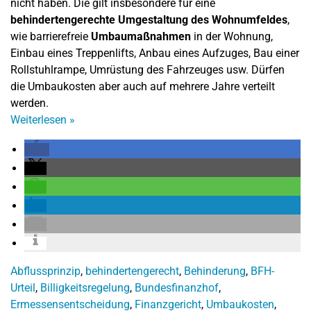
nicht haben. Die gilt insbesondere für eine
behindertengerechte Umgestaltung des Wohnumfeldes
,
wie barrierefreie
Umbaumaßnahmen
in der Wohnung,
Einbau eines Treppenlifts, Anbau eines Aufzuges, Bau einer
Rollstuhlrampe, Umrüstung des Fahrzeuges usw. Dürfen
die Umbaukosten aber auch auf mehrere Jahre verteilt
werden.
Weiterlesen
»
Abflussprinzip
,
behindertengerecht
,
Behinderung
,
BFH-
Urteil
,
Billigkeitsregelung
,
Bundesfinanzhof
,
Ermessensentscheidung
,
Finanzgericht
,
Umbaukosten
,