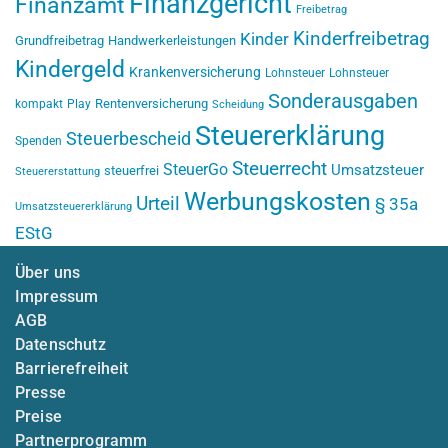
Finanzgericht
Finanzamt
Freibetrag
Kinderfreibetrag
Kinder
Grundfreibetrag
Handwerkerleistungen
Kindergeld
Krankenversicherung
Lohnsteuer
Lohnsteuer
Sonderausgaben
Rentenversicherung
kompakt
Play
Scheidung
Steuererklärung
Steuerbescheid
Spenden
Steuerrecht
SteuerGo
Umsatzsteuer
steuerfrei
Steuererstattung
Werbungskosten
Urteil
§ 35a
Umsatzsteuererklärung
EStG
Über uns
Impressum
AGB
Datenschutz
Barrierefreiheit
Presse
Preise
Partnerprogramm