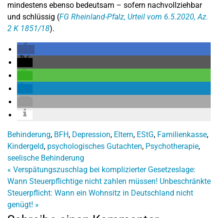
mindestens ebenso bedeutsam – sofern nachvollziehbar
und schlüssig (
FG Rheinland-Pfalz, Urteil vom 6.5.2020, Az.
2 K 1851/18
).
Behinderung
,
BFH
,
Depression
,
Eltern
,
EStG
,
Familienkasse
,
Kindergeld
,
psychologisches Gutachten
,
Psychotherapie
,
seelische Behinderung
«
Verspätungszuschlag bei komplizierter Gesetzeslage:
Wann Steuerpflichtige nicht zahlen müssen!
Unbeschränkte
Steuerpflicht: Wann ein Wohnsitz in Deutschland nicht
genügt!
»