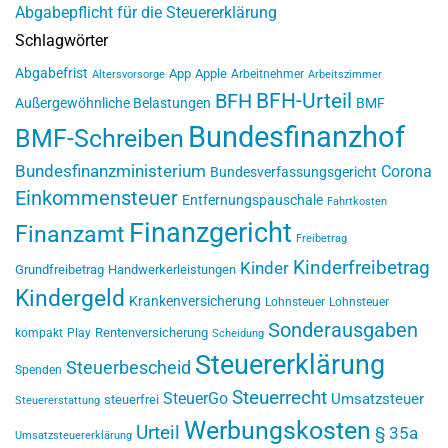
Abgabepflicht für die Steuererklärung
Schlagwörter
Abgabefrist
App
Apple
Arbeitnehmer
Altersvorsorge
Arbeitszimmer
BFH-Urteil
BFH
Außergewöhnliche Belastungen
BMF
Bundesfinanzhof
BMF-Schreiben
Bundesfinanzministerium
Corona
Bundesverfassungsgericht
Einkommensteuer
Entfernungspauschale
Fahrtkosten
Finanzgericht
Finanzamt
Freibetrag
Kinderfreibetrag
Kinder
Grundfreibetrag
Handwerkerleistungen
Kindergeld
Krankenversicherung
Lohnsteuer
Lohnsteuer
Sonderausgaben
Rentenversicherung
kompakt
Play
Scheidung
Steuererklärung
Steuerbescheid
Spenden
Steuerrecht
SteuerGo
Umsatzsteuer
steuerfrei
Steuererstattung
Werbungskosten
Urteil
§ 35a
Umsatzsteuererklärung