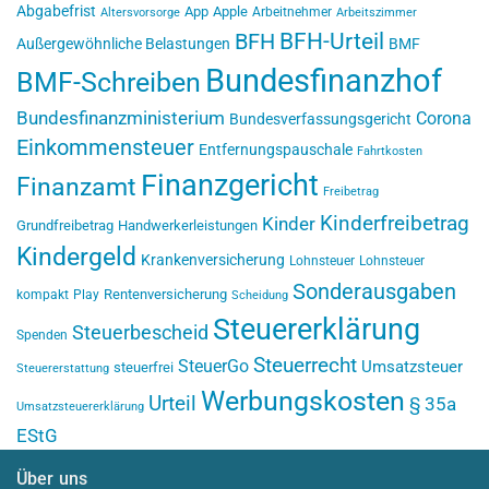
Abgabefrist
App
Apple
Arbeitnehmer
Altersvorsorge
Arbeitszimmer
BFH-Urteil
BFH
Außergewöhnliche Belastungen
BMF
Bundesfinanzhof
BMF-Schreiben
Bundesfinanzministerium
Corona
Bundesverfassungsgericht
Einkommensteuer
Entfernungspauschale
Fahrtkosten
Finanzgericht
Finanzamt
Freibetrag
Kinderfreibetrag
Kinder
Grundfreibetrag
Handwerkerleistungen
Kindergeld
Krankenversicherung
Lohnsteuer
Lohnsteuer
Sonderausgaben
Rentenversicherung
kompakt
Play
Scheidung
Steuererklärung
Steuerbescheid
Spenden
Steuerrecht
SteuerGo
Umsatzsteuer
steuerfrei
Steuererstattung
Werbungskosten
Urteil
§ 35a
Umsatzsteuererklärung
EStG
Über uns