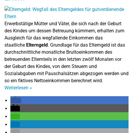
Erwerbstätige Mütter und Väter, die sich nach der Geburt
des Kindes um dessen Betreuung kümmern, erhalten zum
Ausgleich für das wegfallende Einkommen das
staatliche
Elterngeld
. Grundlage für das Elterngeld ist das
durchschnittliche monatliche Bruttoeinkommen des
betreuenden Elternteils in den letzten zwölf Monaten vor
der Geburt des Kindes, von dem Steuern und
Sozialabgaben mit Pauschalsätzen abgezogen werden und
so ein fiktives Nettoeinkommen berechnet wird.
Weiterlesen
»