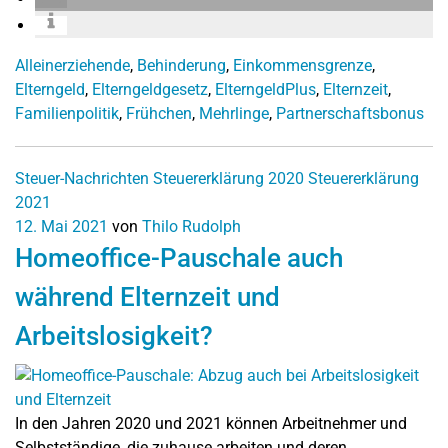
Alleinerziehende
,
Behinderung
,
Einkommensgrenze
,
Elterngeld
,
Elterngeldgesetz
,
ElterngeldPlus
,
Elternzeit
,
Familienpolitik
,
Frühchen
,
Mehrlinge
,
Partnerschaftsbonus
Steuer-Nachrichten
Steuererklärung 2020
Steuererklärung
2021
12. Mai 2021
von
Thilo Rudolph
Homeoffice-Pauschale auch
während Elternzeit und
Arbeitslosigkeit?
In den Jahren 2020 und 2021 können Arbeitnehmer und
Selbstständige, die zuhause arbeiten und deren