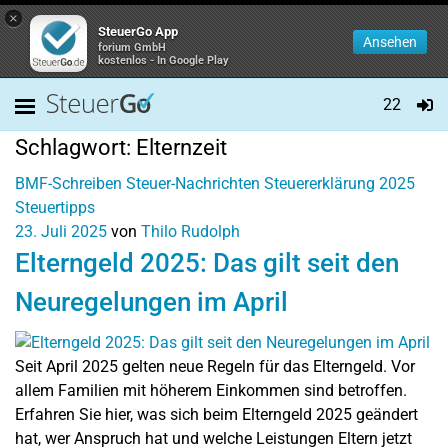
×
SteuerGo App
Ansehen
forium GmbH
kostenlos - In Google Play
22
Schlagwort:
Elternzeit
BMF-Schreiben
Steuer-Nachrichten
Steuererklärung 2025
Steuertipps
23. Juli 2025
von
Thilo Rudolph
Elterngeld 2025: Das gilt seit den
Neuregelungen im April
Seit April 2025 gelten neue Regeln für das Elterngeld. Vor
allem Familien mit höherem Einkommen sind betroffen.
Erfahren Sie hier, was sich beim Elterngeld 2025 geändert
hat, wer Anspruch hat und welche Leistungen Eltern jetzt