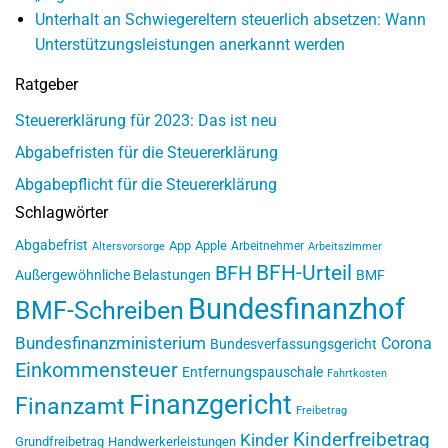
Unterhalt an Schwiegereltern steuerlich absetzen: Wann
Unterstützungsleistungen anerkannt werden
Ratgeber
Steuererklärung für 2023: Das ist neu
Abgabefristen für die Steuererklärung
Abgabepflicht für die Steuererklärung
Schlagwörter
Abgabefrist
App
Apple
Arbeitnehmer
Altersvorsorge
Arbeitszimmer
BFH-Urteil
BFH
Außergewöhnliche Belastungen
BMF
Bundesfinanzhof
BMF-Schreiben
Bundesfinanzministerium
Corona
Bundesverfassungsgericht
Einkommensteuer
Entfernungspauschale
Fahrtkosten
Finanzgericht
Finanzamt
Freibetrag
Kinderfreibetrag
Kinder
Grundfreibetrag
Handwerkerleistungen