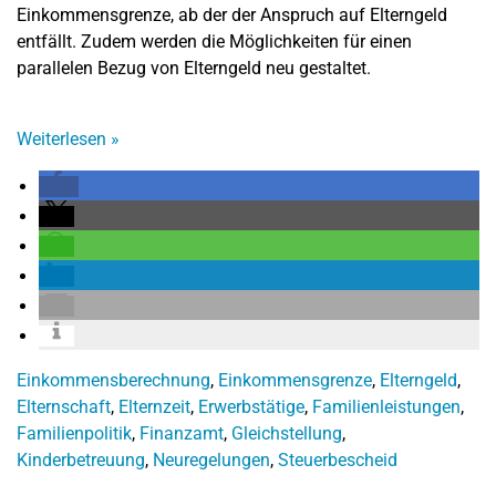
Einkommensgrenze, ab der der Anspruch auf Elterngeld
entfällt. Zudem werden die Möglichkeiten für einen
parallelen Bezug von Elterngeld neu gestaltet.
Weiterlesen
»
Einkommensberechnung
,
Einkommensgrenze
,
Elterngeld
,
Elternschaft
,
Elternzeit
,
Erwerbstätige
,
Familienleistungen
,
Familienpolitik
,
Finanzamt
,
Gleichstellung
,
Kinderbetreuung
,
Neuregelungen
,
Steuerbescheid