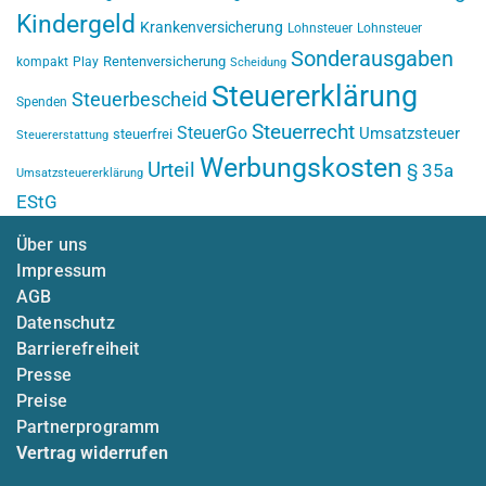
Kindergeld
Krankenversicherung
Lohnsteuer
Lohnsteuer
Sonderausgaben
Rentenversicherung
kompakt
Play
Scheidung
Steuererklärung
Steuerbescheid
Spenden
Steuerrecht
SteuerGo
Umsatzsteuer
steuerfrei
Steuererstattung
Werbungskosten
Urteil
§ 35a
Umsatzsteuererklärung
EStG
Über uns
Impressum
AGB
Datenschutz
Barrierefreiheit
Presse
Preise
Partnerprogramm
Vertrag widerrufen