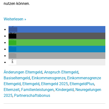
nutzen können.
Weiterlesen
»
Änderungen Elterngeld
,
Anspruch Elterngeld
,
Basiselterngeld
,
Einkommensgrenze
,
Einkommensgrenze
Elterngeld
,
Elterngeld
,
Elterngeld 2025
,
ElterngeldPlus
,
Elternzeit
,
Familienleistungen
,
Kindergeld
,
Neuregelungen
2025
,
Partnerschaftsbonus