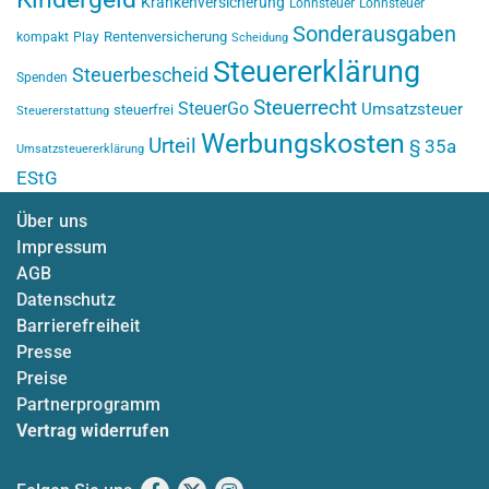
Krankenversicherung
Lohnsteuer
Lohnsteuer
Sonderausgaben
Rentenversicherung
kompakt
Play
Scheidung
Steuererklärung
Steuerbescheid
Spenden
Steuerrecht
SteuerGo
Umsatzsteuer
steuerfrei
Steuererstattung
Werbungskosten
Urteil
§ 35a
Umsatzsteuererklärung
EStG
Über uns
Impressum
AGB
Datenschutz
Barrierefreiheit
Presse
Preise
Partnerprogramm
Vertrag widerrufen