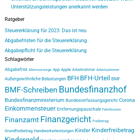
Unterstützungsleistungen anerkannt werden
Ratgeber
Steuererklärung für 2023: Das ist neu
Abgabefristen für die Steuererklärung
Abgabepflicht für die Steuererklärung
Schlagwörter
Abgabefrist
App
Apple
Arbeitnehmer
Altersvorsorge
Arbeitszimmer
BFH-Urteil
BFH
Außergewöhnliche Belastungen
BMF
Bundesfinanzhof
BMF-Schreiben
Bundesfinanzministerium
Corona
Bundesverfassungsgericht
Einkommensteuer
Entfernungspauschale
Fahrtkosten
Finanzgericht
Finanzamt
Freibetrag
Kinderfreibetrag
Kinder
Grundfreibetrag
Handwerkerleistungen
Kindergeld