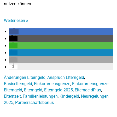
nutzen können.
Weiterlesen
»
Änderungen Elterngeld
,
Anspruch Elterngeld
,
Basiselterngeld
,
Einkommensgrenze
,
Einkommensgrenze
Elterngeld
,
Elterngeld
,
Elterngeld 2025
,
ElterngeldPlus
,
Elternzeit
,
Familienleistungen
,
Kindergeld
,
Neuregelungen
2025
,
Partnerschaftsbonus