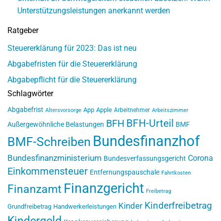
Unterstützungsleistungen anerkannt werden
Ratgeber
Steuererklärung für 2023: Das ist neu
Abgabefristen für die Steuererklärung
Abgabepflicht für die Steuererklärung
Schlagwörter
Abgabefrist
App
Apple
Arbeitnehmer
Altersvorsorge
Arbeitszimmer
BFH-Urteil
BFH
Außergewöhnliche Belastungen
BMF
Bundesfinanzhof
BMF-Schreiben
Bundesfinanzministerium
Corona
Bundesverfassungsgericht
Einkommensteuer
Entfernungspauschale
Fahrtkosten
Finanzgericht
Finanzamt
Freibetrag
Kinderfreibetrag
Kinder
Grundfreibetrag
Handwerkerleistungen
Kindergeld