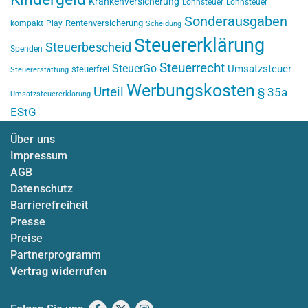
Krankenversicherung
Lohnsteuer
Lohnsteuer
Sonderausgaben
Rentenversicherung
kompakt
Play
Scheidung
Steuererklärung
Steuerbescheid
Spenden
Steuerrecht
SteuerGo
Umsatzsteuer
steuerfrei
Steuererstattung
Werbungskosten
Urteil
§ 35a
Umsatzsteuererklärung
EStG
Über uns
Impressum
AGB
Datenschutz
Barrierefreiheit
Presse
Preise
Partnerprogramm
Vertrag widerrufen