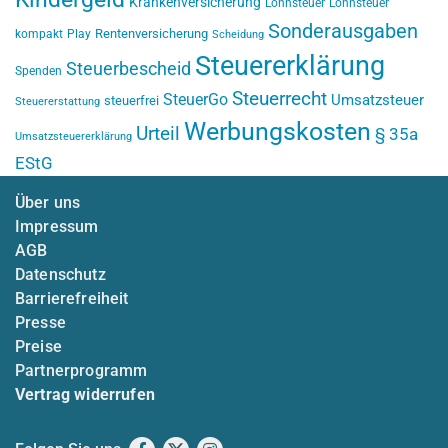
Krankenversicherung
Lohnsteuer
Lohnsteuer
Sonderausgaben
Rentenversicherung
kompakt
Play
Scheidung
Steuererklärung
Steuerbescheid
Spenden
Steuerrecht
SteuerGo
Umsatzsteuer
steuerfrei
Steuererstattung
Werbungskosten
Urteil
§ 35a
Umsatzsteuererklärung
EStG
Über uns
Impressum
AGB
Datenschutz
Barrierefreiheit
Presse
Preise
Partnerprogramm
Vertrag widerrufen