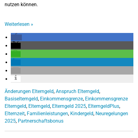
nutzen können.
Weiterlesen
»
Änderungen Elterngeld
,
Anspruch Elterngeld
,
Basiselterngeld
,
Einkommensgrenze
,
Einkommensgrenze
Elterngeld
,
Elterngeld
,
Elterngeld 2025
,
ElterngeldPlus
,
Elternzeit
,
Familienleistungen
,
Kindergeld
,
Neuregelungen
2025
,
Partnerschaftsbonus