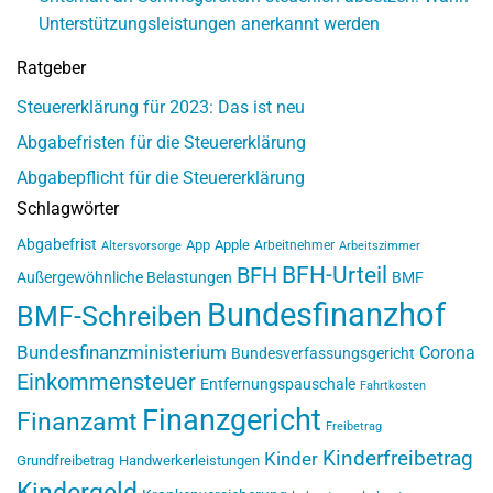
Unterstützungsleistungen anerkannt werden
Ratgeber
Steuererklärung für 2023: Das ist neu
Abgabefristen für die Steuererklärung
Abgabepflicht für die Steuererklärung
Schlagwörter
Abgabefrist
App
Apple
Arbeitnehmer
Altersvorsorge
Arbeitszimmer
BFH-Urteil
BFH
Außergewöhnliche Belastungen
BMF
Bundesfinanzhof
BMF-Schreiben
Bundesfinanzministerium
Corona
Bundesverfassungsgericht
Einkommensteuer
Entfernungspauschale
Fahrtkosten
Finanzgericht
Finanzamt
Freibetrag
Kinderfreibetrag
Kinder
Grundfreibetrag
Handwerkerleistungen
Kindergeld