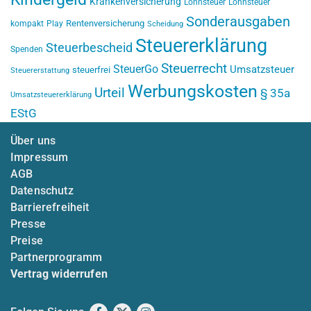
Krankenversicherung
Lohnsteuer
Lohnsteuer
Sonderausgaben
Rentenversicherung
kompakt
Play
Scheidung
Steuererklärung
Steuerbescheid
Spenden
Steuerrecht
SteuerGo
Umsatzsteuer
steuerfrei
Steuererstattung
Werbungskosten
Urteil
§ 35a
Umsatzsteuererklärung
EStG
Über uns
Impressum
AGB
Datenschutz
Barrierefreiheit
Presse
Preise
Partnerprogramm
Vertrag widerrufen