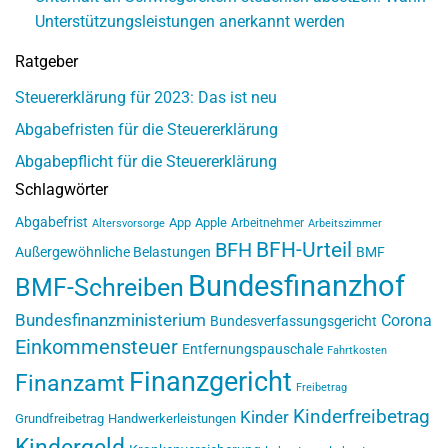
Unterstützungsleistungen anerkannt werden
Ratgeber
Steuererklärung für 2023: Das ist neu
Abgabefristen für die Steuererklärung
Abgabepflicht für die Steuererklärung
Schlagwörter
Abgabefrist
App
Apple
Arbeitnehmer
Altersvorsorge
Arbeitszimmer
BFH-Urteil
BFH
Außergewöhnliche Belastungen
BMF
Bundesfinanzhof
BMF-Schreiben
Bundesfinanzministerium
Corona
Bundesverfassungsgericht
Einkommensteuer
Entfernungspauschale
Fahrtkosten
Finanzgericht
Finanzamt
Freibetrag
Kinderfreibetrag
Kinder
Grundfreibetrag
Handwerkerleistungen
Kindergeld