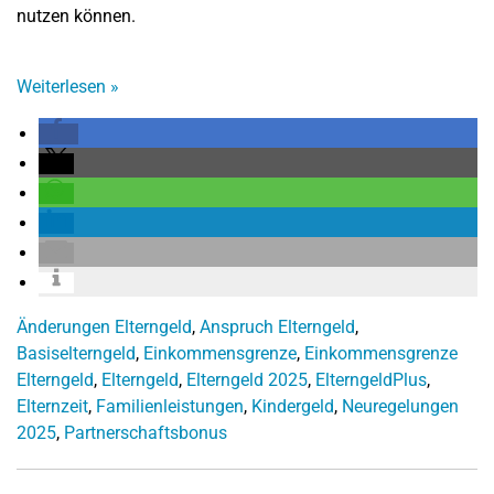
nutzen können.
Weiterlesen
»
Änderungen Elterngeld
,
Anspruch Elterngeld
,
Basiselterngeld
,
Einkommensgrenze
,
Einkommensgrenze
Elterngeld
,
Elterngeld
,
Elterngeld 2025
,
ElterngeldPlus
,
Elternzeit
,
Familienleistungen
,
Kindergeld
,
Neuregelungen
2025
,
Partnerschaftsbonus